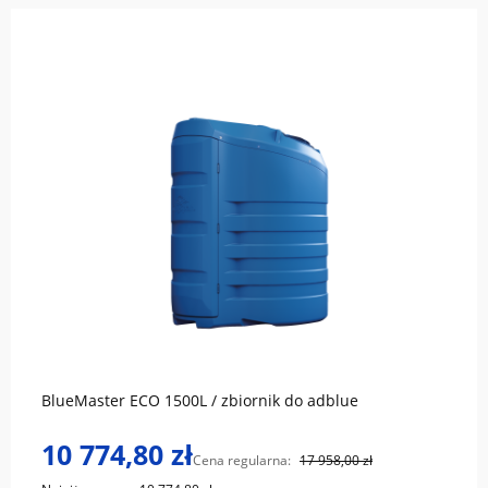
do koszyka
BlueMaster ECO 1500L / zbiornik do adblue
10 774,80 zł
Cena regularna:
17 958,00 zł