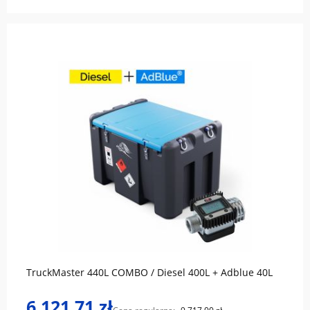
do koszyka
TruckMaster 440L COMBO / Diesel 400L + Adblue 40L
6 121,71 zł