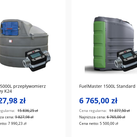
do koszyka
do koszyka
5000L przepływomierz
FuelMaster 1500L Standard 
wy K24
27,98 zł
6 765,00 zł
egularna:
15 836,25 zł
Cena regularna:
11 377,50 zł
sza cena:
9 827,98 zł
Najniższa cena:
6 765,00 zł
etto:
7 990,23 zł
Cena netto:
5 500,00 zł