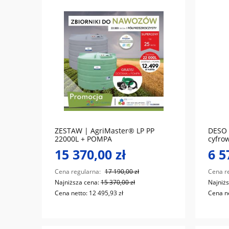
do koszyka
ZESTAW | AgriMaster® LP PP
DESO 
22000L + POMPA
cyfro
15 370,00 zł
6 5
Cena regularna:
17 190,00 zł
Cena r
Najniższa cena:
15 370,00 zł
Najniż
Cena netto:
12 495,93 zł
Cena n