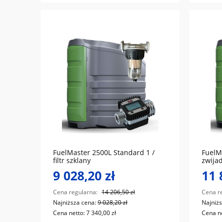
do koszyka
FuelMaster 2500L Standard 1 /
FuelM
filtr szklany
zwijad
9 028,20 zł
11 
Cena regularna:
14 206,50 zł
Cena r
Najniższa cena:
9 028,20 zł
Najniż
Cena netto:
7 340,00 zł
Cena n