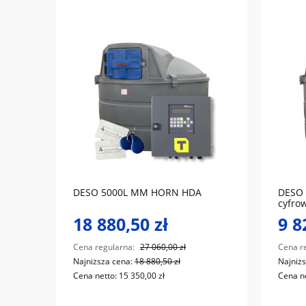
do koszyka
DESO 5000L MM HORN HDA
DESO 
cyfro
18 880,50 zł
9 8
Cena regularna:
27 060,00 zł
Cena r
Najniższa cena:
18 880,50 zł
Najniż
Cena netto:
15 350,00 zł
Cena n