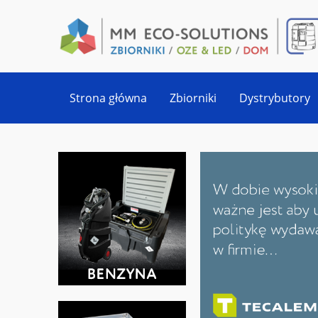
Strona główna
Zbiorniki
Dystrybutory