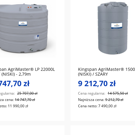
do koszyka
do koszyka
pan AgriMaster® LP 22000L
Kingspan AgriMaster® 1500
(NISKI) - 2,79m
(NISKI) / SZARY
747,70 zł
9 212,70 zł
egularna:
25 707,00 zł
Cena regularna:
14 575,50 zł
sza cena:
14 747,70 zł
Najniższa cena:
9 212,70 zł
etto:
11 990,00 zł
Cena netto:
7 490,00 zł