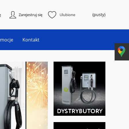
(pusty)
ę
Zarejestruj się
Ulubione
omocje
Kontakt