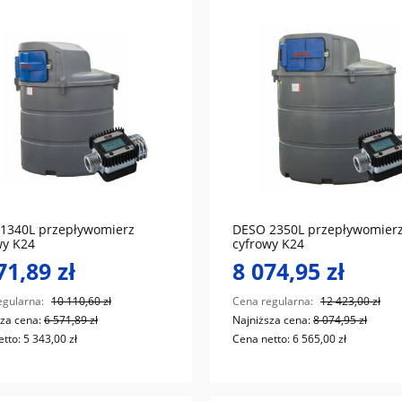
do koszyka
do koszyka
1340L przepływomierz
DESO 2350L przepływomier
wy K24
cyfrowy K24
71,89 zł
8 074,95 zł
egularna:
10 110,60 zł
Cena regularna:
12 423,00 zł
sza cena:
6 571,89 zł
Najniższa cena:
8 074,95 zł
etto:
5 343,00 zł
Cena netto:
6 565,00 zł