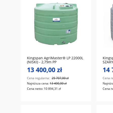
do koszyka
Kingspan AgriMaster® LP 22000L
Kings
(NISKI) - 2,79m PP
SZARY 
13 400,00 zł
14 
Cena regularna:
25 707,00 zł
Cena r
Najniższa cena:
13 400,00 zł
Najniż
Cena netto:
10 894,31 zł
Cena n