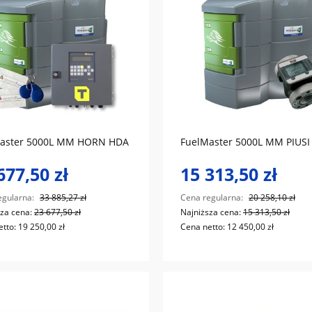
do koszyka
do koszyka
aster 5000L MM HORN HDA
FuelMaster 5000L MM PIUSI
677,50 zł
15 313,50 zł
egularna:
33 885,27 zł
Cena regularna:
20 258,10 zł
sza cena:
23 677,50 zł
Najniższa cena:
15 313,50 zł
etto:
19 250,00 zł
Cena netto:
12 450,00 zł