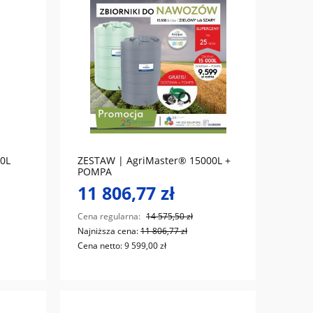
do koszyka
0L
ZESTAW | AgriMaster® 15000L +
POMPA
11 806,77 zł
Cena regularna:
14 575,50 zł
Najniższa cena:
11 806,77 zł
Cena netto:
9 599,00 zł