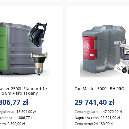
do koszyka
do koszyka
aster 2500L Standard 1 /
FuelMaster 5000L BH PRO
ło 8m + filtr szklany
806,77 zł
29 741,40 zł
egularna:
18 204,00 zł
Cena regularna:
47 970,00 zł
sza cena:
11 806,77 zł
Najniższa cena:
26 691,00 zł
etto:
9 599,00 zł
Cena netto:
24 180,00 zł