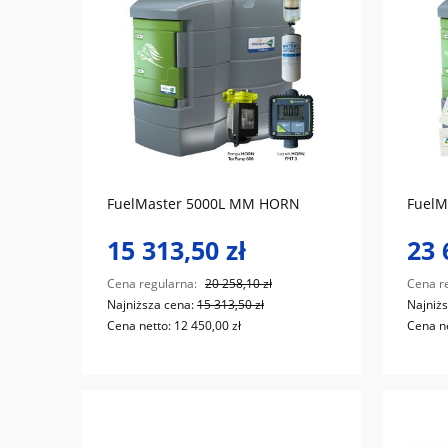
do koszyka
FuelMaster 5000L MM HORN
FuelM
15 313,50 zł
23 
Cena regularna:
20 258,10 zł
Cena r
Najniższa cena:
15 313,50 zł
Najniż
Cena netto:
12 450,00 zł
Cena n