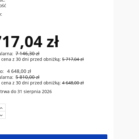
lość
:
717,04 zł
7 146,30 zł
ularna:
 cena z 30 dni przed obniżką:
5 717,04 zł
4 648,00 zł
o:
5 810,00 zł
ularna:
 cena z 30 dni przed obniżką:
4 648,00 zł
trwa do 31 sierpnia 2026