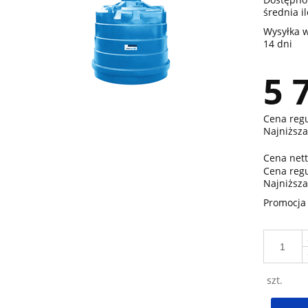
średnia i
Wysyłka w
14 dni
5 
Cena reg
Najniższa
Cena nett
Cena reg
Najniższa
Promocja 
szt.