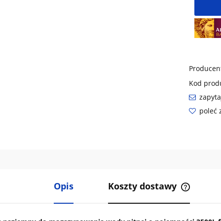
Producen
Kod prod
zapyta
poleć
Opis
Koszty dostawy
Cena nie 
kosztów p