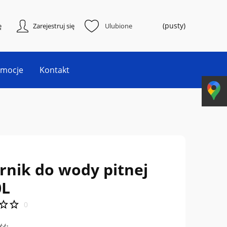
(pusty)
ę
Zarejestruj się
Ulubione
omocje
Kontakt
rnik do wody pitnej
0L
0
ść: