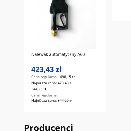
do koszyka
Nalewak automatyczny A60
JFC 1
423,43 zł
7 4
Cena regularna:
498,15 zł
Cena r
Najniższa cena:
423,43 zł
Najniż
344,25 zł
6 056,9
Cena regularna:
Cena r
Najniższa cena:
344,25 zł
Najniż
Producenci