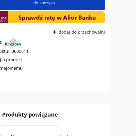
do koszyka
dodaj do przechowalni
t:
uktu:
0600511
j o produkt
 znajomemu
Produkty powiązane
zawiera ewentualnych
łatności