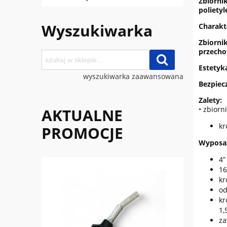
Zbiorni
poliety
Wyszukiwarka
Charakt
Zbiorni
przecho
Estetyk
wyszukiwarka zaawansowana
Bezpiec
Zalety:
• zbiorn
AKTUALNE
kr
PROMOCJE
Wyposa
4”
16
kr
od
kr
1,
za