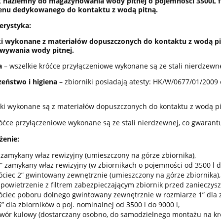
k naziemny do magazynowania wody pitnej o pojemności 3500L 
lenu dedykowanego do kontaktu z wodą pitną.
erystyka:
ki wykonane z materia
ł
ó
w dopuszczonych do kontaktu z wod
ą
pi
wywania wody pitnej.
a
– wszelkie króćce przyłączeniowe wykonane są ze stali nierdzewne
ze
ń
stwo i higiena
– zbiorniki posiadają atesty: HK/W/0677/01/200
iki wykonane są z materiałów dopuszczonych do kontaktu z wodą pi
óćce przyłączeniowe wykonane są ze stali nierdzewnej, co gwarantu
ż
enie:
 zamykany właz rewizyjny (umieszczony na górze zbiornika),
” zamykany właz rewizyjny (w zbiornikach o pojemności od 3500 l do
óciec 2” gwintowany zewnętrznie (umieszczony na górze zbiornika),
powietrzenie z filtrem zabezpieczającym zbiornik przed zanieczys
óciec poboru dolnego gwintowany zewnętrznie w rozmiarze 1” dla zb
5” dla zbiorników o poj. nominalnej od 3500 l do 9000 l,
wór kulowy (dostarczany osobno, do samodzielnego montażu na kr