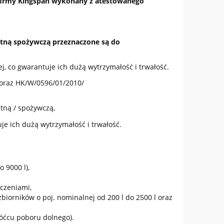
firmy Kingspan wykonany z atestowanego
tn
ą
spo
ż
ywcz
ą
przeznaczone s
ą
do
j, co gwarantuje ich dużą wytrzymałość i trwałość.
9 oraz HK/W/0596/01/2010/
tną / spożywczą,
je ich dużą wytrzymałość i trwałość.
 9000 l),
zczeniami,
iorników o poj. nominalnej od 200 l do 2500 l oraz
óćcu poboru dolnego).