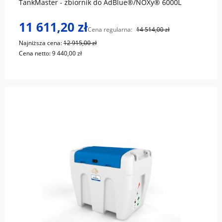
TankMaster - zbiornik do AdBlue®/NOXy® 6000L
11 611,20 zł
Cena regularna:
14 514,00 zł
Najniższa cena:
12 915,00 zł
Cena netto:
9 440,00 zł