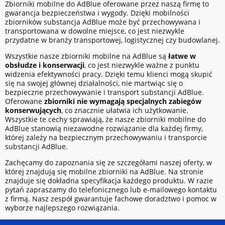
Zbiorniki mobilne do AdBlue oferowane przez naszą firmę to
gwarancja bezpieczeństwa i wygody. Dzięki mobilności
zbiorników substancja AdBlue może być przechowywana i
transportowana w dowolne miejsce, co jest niezwykle
przydatne w branży transportowej, logistycznej czy budowlanej.
Wszystkie nasze zbiorniki mobilne na AdBlue są
łatwe w
obsłudze i konserwacji
, co jest niezwykle ważne z punktu
widzenia efektywności pracy. Dzięki temu klienci mogą skupić
się na swojej głównej działalności, nie martwiąc się o
bezpieczne przechowywanie i transport substancji AdBlue.
Oferowane
zbiorniki nie wymagają specjalnych zabiegów
konserwujących
, co znacznie ułatwia ich użytkowanie.
Wszystkie te cechy sprawiają, że nasze zbiorniki mobilne do
AdBlue stanowią niezawodne rozwiązanie dla każdej firmy,
której zależy na bezpiecznym przechowywaniu i transporcie
substancji AdBlue.
Zachęcamy do zapoznania się ze szczegółami naszej oferty, w
której znajdują się mobilne zbiorniki na AdBlue. Na stronie
znajduje się dokładna specyfikacja każdego produktu. W razie
pytań zapraszamy do telefonicznego lub e-mailowego kontaktu
z firmą. Nasz zespół gwarantuje fachowe doradztwo i pomoc w
wyborze najlepszego rozwiązania.