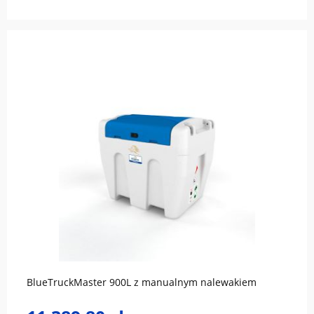
do koszyka
BlueTruckMaster 900L z manualnym nalewakiem