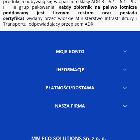
produkcja odbywają się w oparciu o klasy ADR 3 – 5.1 – 6.1 – 9 z
II i III grup pakowania.
Każdy zbiornik na paliwo lotnicze
poddawany jest licznym testom oraz posiada
certyfikat
wydany przez włoskie Ministerstwo Infrastruktury i
Transportu, odpowiadający przepisom ADR.
MOJE KONTO
INFORMACJE
PŁATNOŚCI/DOSTAWA
NASZA FIRMA
MM ECO SOLUTIONS Sp. z o. o.