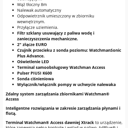
Wąż tłoczny 8m
Nalewak automatyczny
Odpowietrznik umieszczony w zbiorniku
wewnętrznym.
Przyłącze uziemienia.
Filtr szklany usuwający z paliwa wodę i
zanieczyszczenia mechaniczne.
2" złącze EURO
Czujnik przecieku z sonda poziomu: WatchmanSonic
Plus Advance.
Oświetlenie LED
Terminal samoobsługowy Watchman Access
Pulser PIUSI K600
Sonda ciśnieniowa
Wyłącznik/włącznik pompy w uchwycie nalewaka
Zdalny system zarządzania zbiornikami Watchman®
Access
Inteligentne rozwiązania w zakresie zarządzania płynami i
flotą.
Terminal Watchman® Access dawniej Xtrack
to urządzenie,
które zapewnia pełną kontrolę i wgląd w paliwo, AdBlue® i