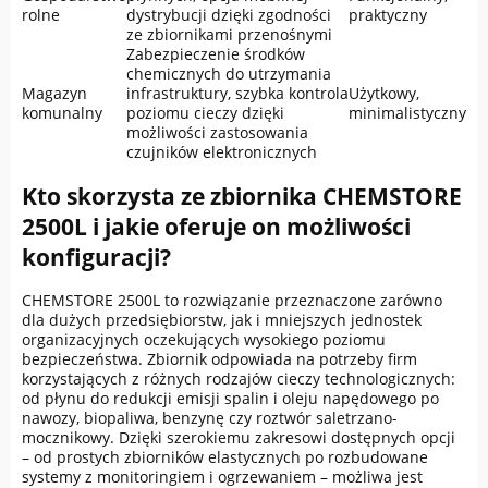
rolne
dystrybucji dzięki zgodności
praktyczny
ze zbiornikami przenośnymi
Zabezpieczenie środków
chemicznych do utrzymania
Magazyn
infrastruktury, szybka kontrola
Użytkowy,
komunalny
poziomu cieczy dzięki
minimalistyczny
możliwości zastosowania
czujników elektronicznych
Kto skorzysta ze zbiornika CHEMSTORE
2500L i jakie oferuje on możliwości
konfiguracji?
CHEMSTORE 2500L to rozwiązanie przeznaczone zarówno
dla dużych przedsiębiorstw, jak i mniejszych jednostek
organizacyjnych oczekujących wysokiego poziomu
bezpieczeństwa. Zbiornik odpowiada na potrzeby firm
korzystających z różnych rodzajów cieczy technologicznych:
od płynu do redukcji emisji spalin i oleju napędowego po
nawozy, biopaliwa, benzynę czy roztwór saletrzano-
mocznikowy. Dzięki szerokiemu zakresowi dostępnych opcji
– od prostych zbiorników elastycznych po rozbudowane
systemy z monitoringiem i ogrzewaniem – możliwa jest