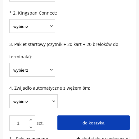
*
2. Kingspan Connect:
3. Pakiet startowy (czytnik + 20 kart + 20 breloków do
terminala):
4. Zwijadło automatyczne z wężem 8m:
szt.
do koszyka
*
- Pole wymagane
dodaj do przechowalni