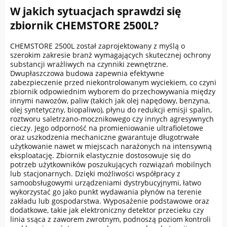
W jakich sytuacjach sprawdzi się
zbiornik CHEMSTORE 2500L?
CHEMSTORE 2500L został zaprojektowany z myślą o
szerokim zakresie branż wymagających skutecznej ochrony
substancji wrażliwych na czynniki zewnętrzne.
Dwupłaszczowa budowa zapewnia efektywne
zabezpieczenie przed niekontrolowanym wyciekiem, co czyni
zbiornik odpowiednim wyborem do przechowywania między
innymi nawozów, paliw (takich jak olej napędowy, benzyna,
olej syntetyczny, biopaliwo), płynu do redukcji emisji spalin,
roztworu saletrzano-mocznikowego czy innych agresywnych
cieczy. Jego odporność na promieniowanie ultrafioletowe
oraz uszkodzenia mechaniczne gwarantuje długotrwałe
użytkowanie nawet w miejscach narażonych na intensywną
eksploatację. Zbiornik elastycznie dostosowuje się do
potrzeb użytkowników poszukujących rozwiązań mobilnych
lub stacjonarnych. Dzięki możliwości współpracy z
samoobsługowymi urządzeniami dystrybucyjnymi, łatwo
wykorzystać go jako punkt wydawania płynów na terenie
zakładu lub gospodarstwa. Wyposażenie podstawowe oraz
dodatkowe, takie jak elektroniczny detektor przecieku czy
linia ssąca z zaworem zwrotnym, podnoszą poziom kontroli