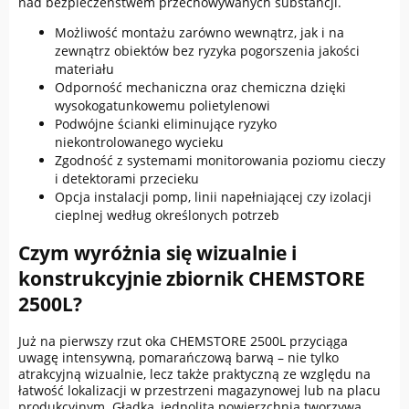
nad bezpieczeństwem przechowywanych substancji.
Możliwość montażu zarówno wewnątrz, jak i na
zewnątrz obiektów bez ryzyka pogorszenia jakości
materiału
Odporność mechaniczna oraz chemiczna dzięki
wysokogatunkowemu polietylenowi
Podwójne ścianki eliminujące ryzyko
niekontrolowanego wycieku
Zgodność z systemami monitorowania poziomu cieczy
i detektorami przecieku
Opcja instalacji pomp, linii napełniającej czy izolacji
cieplnej według określonych potrzeb
Czym wyróżnia się wizualnie i
konstrukcyjnie zbiornik CHEMSTORE
2500L?
Już na pierwszy rzut oka CHEMSTORE 2500L przyciąga
uwagę intensywną, pomarańczową barwą – nie tylko
atrakcyjną wizualnie, lecz także praktyczną ze względu na
łatwość lokalizacji w przestrzeni magazynowej lub na placu
produkcyjnym. Gładka, jednolita powierzchnia tworzywa