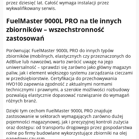
przez dziesięć lat. Całość wymaga instalacji przez
wykwalifikowany serwis.
FuelMaster 9000L PRO na tle innych
zbiorników – wszechstronność
zastosowań
Porównując FuelMaster 9000L PRO do innych typów
zbiorników (mobilnych, elastycznych czy przeznaczonych do
AdBlue lub nawozów), warto zwrócić uwagę na jego
uniwersalność – sprawdzi się zarówno jako główny magazyn
paliw, jak i element większego systemu zarządzania cieczami
w przedsiębiorstwie. Certyfikacja do przechowywania
HVO100 zapewnia zgodność z aktualnymi normami
technicznymi i prawnymi, a szerokie możliwości rozbudowy
pozwalają elastycznie dopasować rozwiązanie do wymagań
różnych branż.
Dzięki tym cechom FuelMaster 9000L PRO znajduje
zastosowanie w sektorach wymagających zarówno dużej
pojemności magazynowej, jak i precyzyjnej kontroli zużycia
oraz dostępu: od transportu drogowego przez gospodarstwa
rolne po firmy budowlane wykorzystujące zbiorniki na olej
napędowy czy rsm.