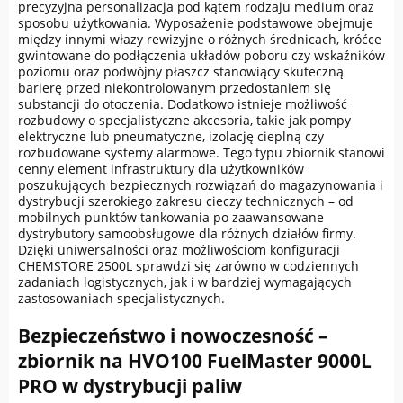
precyzyjna personalizacja pod kątem rodzaju medium oraz
sposobu użytkowania. Wyposażenie podstawowe obejmuje
między innymi włazy rewizyjne o różnych średnicach, króćce
gwintowane do podłączenia układów poboru czy wskaźników
poziomu oraz podwójny płaszcz stanowiący skuteczną
barierę przed niekontrolowanym przedostaniem się
substancji do otoczenia. Dodatkowo istnieje możliwość
rozbudowy o specjalistyczne akcesoria, takie jak pompy
elektryczne lub pneumatyczne, izolację cieplną czy
rozbudowane systemy alarmowe. Tego typu zbiornik stanowi
cenny element infrastruktury dla użytkowników
poszukujących bezpiecznych rozwiązań do magazynowania i
dystrybucji szerokiego zakresu cieczy technicznych – od
mobilnych punktów tankowania po zaawansowane
dystrybutory samoobsługowe dla różnych działów firmy.
Dzięki uniwersalności oraz możliwościom konfiguracji
CHEMSTORE 2500L sprawdzi się zarówno w codziennych
zadaniach logistycznych, jak i w bardziej wymagających
zastosowaniach specjalistycznych.
Bezpieczeństwo i nowoczesność –
zbiornik na HVO100 FuelMaster 9000L
PRO w dystrybucji paliw