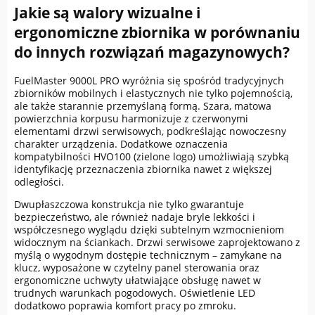
Jakie są walory wizualne i
ergonomiczne zbiornika w porównaniu
do innych rozwiązań magazynowych?
FuelMaster 9000L PRO wyróżnia się spośród tradycyjnych
zbiorników mobilnych i elastycznych nie tylko pojemnością,
ale także starannie przemyślaną formą. Szara, matowa
powierzchnia korpusu harmonizuje z czerwonymi
elementami drzwi serwisowych, podkreślając nowoczesny
charakter urządzenia. Dodatkowe oznaczenia
kompatybilności HVO100 (zielone logo) umożliwiają szybką
identyfikację przeznaczenia zbiornika nawet z większej
odległości.
Dwupłaszczowa konstrukcja nie tylko gwarantuje
bezpieczeństwo, ale również nadaje bryle lekkości i
współczesnego wyglądu dzięki subtelnym wzmocnieniom
widocznym na ściankach. Drzwi serwisowe zaprojektowano z
myślą o wygodnym dostępie technicznym – zamykane na
klucz, wyposażone w czytelny panel sterowania oraz
ergonomiczne uchwyty ułatwiające obsługę nawet w
trudnych warunkach pogodowych. Oświetlenie LED
dodatkowo poprawia komfort pracy po zmroku.