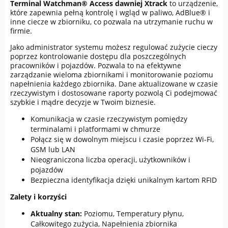
Terminal Watchman® Access dawniej Xtrack
to urządzenie,
które zapewnia pełną kontrolę i wgląd w paliwo, AdBlue® i
inne ciecze w zbiorniku, co pozwala na utrzymanie ruchu w
firmie.
Jako administrator systemu możesz regulować zużycie cieczy
poprzez kontrolowanie dostępu dla poszczególnych
pracowników i pojazdów. Pozwala to na efektywne
zarządzanie wieloma zbiornikami i monitorowanie poziomu
napełnienia każdego zbiornika. Dane aktualizowane w czasie
rzeczywistym i dostosowane raporty pozwolą Ci podejmować
szybkie i mądre decyzje w Twoim biznesie.
Komunikacja w czasie rzeczywistym pomiędzy
terminalami i platformami w chmurze
Połącz się w dowolnym miejscu i czasie poprzez Wi-Fi,
GSM lub LAN
Nieograniczona liczba operacji, użytkowników i
pojazdów
Bezpieczna identyfikacja dzięki unikalnym kartom RFID
Zalety i korzyści
Aktualny stan:
Poziomu, Temperatury płynu,
Całkowitego zużycia, Napełnienia zbiornika