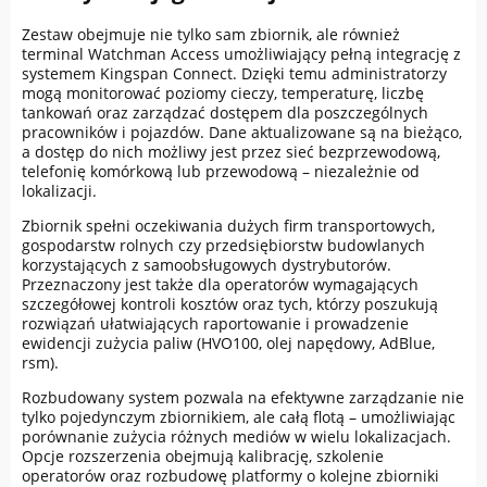
Zestaw obejmuje nie tylko sam zbiornik, ale również
terminal Watchman Access umożliwiający pełną integrację z
systemem Kingspan Connect. Dzięki temu administratorzy
mogą monitorować poziomy cieczy, temperaturę, liczbę
tankowań oraz zarządzać dostępem dla poszczególnych
pracowników i pojazdów. Dane aktualizowane są na bieżąco,
a dostęp do nich możliwy jest przez sieć bezprzewodową,
telefonię komórkową lub przewodową – niezależnie od
lokalizacji.
Zbiornik spełni oczekiwania dużych firm transportowych,
gospodarstw rolnych czy przedsiębiorstw budowlanych
korzystających z samoobsługowych dystrybutorów.
Przeznaczony jest także dla operatorów wymagających
szczegółowej kontroli kosztów oraz tych, którzy poszukują
rozwiązań ułatwiających raportowanie i prowadzenie
ewidencji zużycia paliw (HVO100, olej napędowy, AdBlue,
rsm).
Rozbudowany system pozwala na efektywne zarządzanie nie
tylko pojedynczym zbiornikiem, ale całą flotą – umożliwiając
porównanie zużycia różnych mediów w wielu lokalizacjach.
Opcje rozszerzenia obejmują kalibrację, szkolenie
operatorów oraz rozbudowę platformy o kolejne zbiorniki