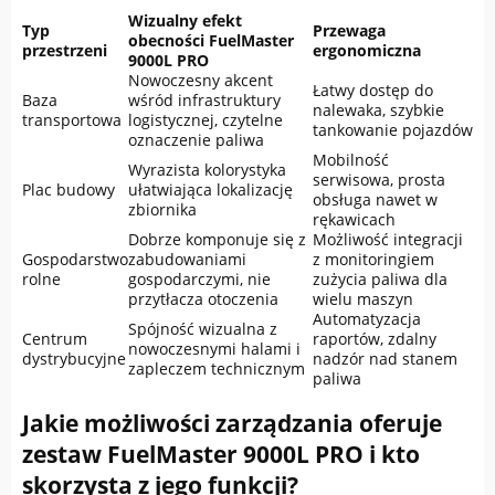
Wizualny efekt
Typ
Przewaga
obecności FuelMaster
przestrzeni
ergonomiczna
9000L PRO
Nowoczesny akcent
Łatwy dostęp do
Baza
wśród infrastruktury
nalewaka, szybkie
transportowa
logistycznej, czytelne
tankowanie pojazdów
oznaczenie paliwa
Mobilność
Wyrazista kolorystyka
serwisowa, prosta
Plac budowy
ułatwiająca lokalizację
obsługa nawet w
zbiornika
rękawicach
Dobrze komponuje się z
Możliwość integracji
Gospodarstwo
zabudowaniami
z monitoringiem
rolne
gospodarczymi, nie
zużycia paliwa dla
przytłacza otoczenia
wielu maszyn
Automatyzacja
Spójność wizualna z
Centrum
raportów, zdalny
nowoczesnymi halami i
dystrybucyjne
nadzór nad stanem
zapleczem technicznym
paliwa
Jakie możliwości zarządzania oferuje
zestaw FuelMaster 9000L PRO i kto
skorzysta z jego funkcji?