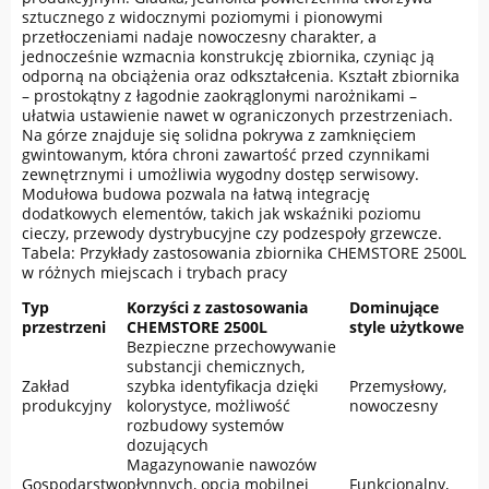
sztucznego z widocznymi poziomymi i pionowymi
przetłoczeniami nadaje nowoczesny charakter, a
jednocześnie wzmacnia konstrukcję zbiornika, czyniąc ją
odporną na obciążenia oraz odkształcenia. Kształt zbiornika
– prostokątny z łagodnie zaokrąglonymi narożnikami –
ułatwia ustawienie nawet w ograniczonych przestrzeniach.
Na górze znajduje się solidna pokrywa z zamknięciem
gwintowanym, która chroni zawartość przed czynnikami
zewnętrznymi i umożliwia wygodny dostęp serwisowy.
Modułowa budowa pozwala na łatwą integrację
dodatkowych elementów, takich jak wskaźniki poziomu
cieczy, przewody dystrybucyjne czy podzespoły grzewcze.
Tabela: Przykłady zastosowania zbiornika CHEMSTORE 2500L
w różnych miejscach i trybach pracy
Typ
Korzyści z zastosowania
Dominujące
przestrzeni
CHEMSTORE 2500L
style użytkowe
Bezpieczne przechowywanie
substancji chemicznych,
Zakład
szybka identyfikacja dzięki
Przemysłowy,
produkcyjny
kolorystyce, możliwość
nowoczesny
rozbudowy systemów
dozujących
Magazynowanie nawozów
Gospodarstwo
płynnych, opcja mobilnej
Funkcjonalny,