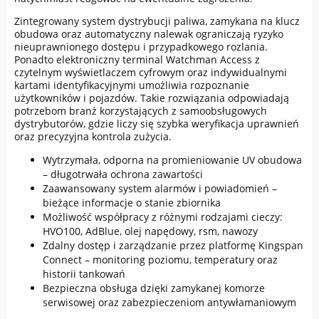
Zintegrowany system dystrybucji paliwa, zamykana na klucz
obudowa oraz automatyczny nalewak ograniczają ryzyko
nieuprawnionego dostępu i przypadkowego rozlania.
Ponadto elektroniczny terminal Watchman Access z
czytelnym wyświetlaczem cyfrowym oraz indywidualnymi
kartami identyfikacyjnymi umożliwia rozpoznanie
użytkowników i pojazdów. Takie rozwiązania odpowiadają
potrzebom branż korzystających z samoobsługowych
dystrybutorów, gdzie liczy się szybka weryfikacja uprawnień
oraz precyzyjna kontrola zużycia.
Wytrzymała, odporna na promieniowanie UV obudowa
– długotrwała ochrona zawartości
Zaawansowany system alarmów i powiadomień –
bieżące informacje o stanie zbiornika
Możliwość współpracy z różnymi rodzajami cieczy:
HVO100, AdBlue, olej napędowy, rsm, nawozy
Zdalny dostęp i zarządzanie przez platformę Kingspan
Connect – monitoring poziomu, temperatury oraz
historii tankowań
Bezpieczna obsługa dzięki zamykanej komorze
serwisowej oraz zabezpieczeniom antywłamaniowym