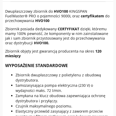
Dwupłaszczowy zbiornik do
HVO100
KINGSPAN
FuelMaster® PRO o pojemności 9000L oraz
certyfikatem
do
przechowywania
HVO100
Zbiornik posiada dedykowany
CERTYFIKAT
dzięki, któremu
mamy 100% pewność, że komponenty w nim zainstalowane
jak i sam zbiornik przystosowany jest do przechowywania
oraz dystrybucji
HVO100.
Zbiornik objęty jest gwarancją producenta na okres
120
miesięcy
WYPOSAŻENIE STANDARDOWE
Zbiornik dwupłaszczowy z polietylenu z obudową
dystrybutora.
Samozasysająca pompa elektryczna (230 V) o
wydajności maks. 72 l/min.
Zamykana na klucz obudowa zapewniająca ochronę
dystrybutora i przyłączy.
Czujnik maksymalnego poziomu.
Elastyczny przewód zasysający z zaworem przeciw