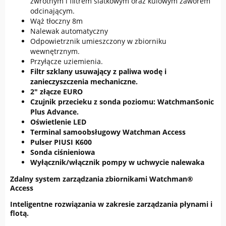
zwrotnym i filtrem siatkowym oraz kulowym zaworem
odcinającym.
Wąż tłoczny 8m
Nalewak automatyczny
Odpowietrznik umieszczony w zbiorniku
wewnętrznym.
Przyłącze uziemienia.
Filtr szklany usuwający z paliwa wodę i
zanieczyszczenia mechaniczne.
2" złącze EURO
Czujnik przecieku z sonda poziomu: WatchmanSonic
Plus Advance.
Oświetlenie LED
Terminal samoobsługowy Watchman Access
Pulser PIUSI K600
Sonda ciśnieniowa
Wyłącznik/włącznik pompy w uchwycie nalewaka
Zdalny system zarządzania zbiornikami Watchman®
Access
Inteligentne rozwiązania w zakresie zarządzania płynami i
flotą.