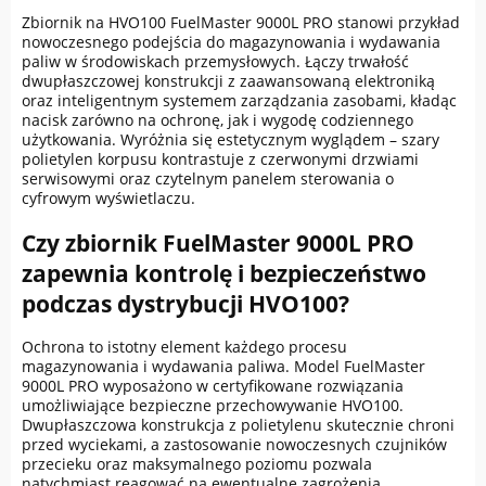
Zbiornik na HVO100 FuelMaster 9000L PRO stanowi przykład
nowoczesnego podejścia do magazynowania i wydawania
paliw w środowiskach przemysłowych. Łączy trwałość
dwupłaszczowej konstrukcji z zaawansowaną elektroniką
oraz inteligentnym systemem zarządzania zasobami, kładąc
nacisk zarówno na ochronę, jak i wygodę codziennego
użytkowania. Wyróżnia się estetycznym wyglądem – szary
polietylen korpusu kontrastuje z czerwonymi drzwiami
serwisowymi oraz czytelnym panelem sterowania o
cyfrowym wyświetlaczu.
Czy zbiornik FuelMaster 9000L PRO
zapewnia kontrolę i bezpieczeństwo
podczas dystrybucji HVO100?
Ochrona to istotny element każdego procesu
magazynowania i wydawania paliwa. Model FuelMaster
9000L PRO wyposażono w certyfikowane rozwiązania
umożliwiające bezpieczne przechowywanie HVO100.
Dwupłaszczowa konstrukcja z polietylenu skutecznie chroni
przed wyciekami, a zastosowanie nowoczesnych czujników
przecieku oraz maksymalnego poziomu pozwala
natychmiast reagować na ewentualne zagrożenia.