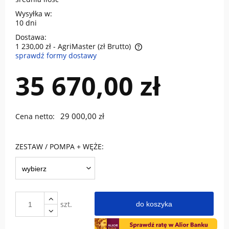
Wysyłka w:
10 dni
Dostawa:
1 230,00 zł
- AgriMaster (zł Brutto)
sprawdź formy dostawy
Cena nie zawiera ewentualnych kosztów płatności
35 670,00 zł
29 000,00 zł
Cena netto:
ZESTAW / POMPA + WĘŻE:
szt.
do koszyka