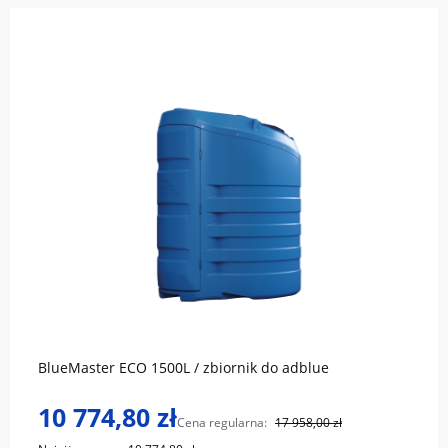
do koszyka
BlueMaster ECO 1500L / zbiornik do adblue
10 774,80 zł
Cena regularna:
17 958,00 zł