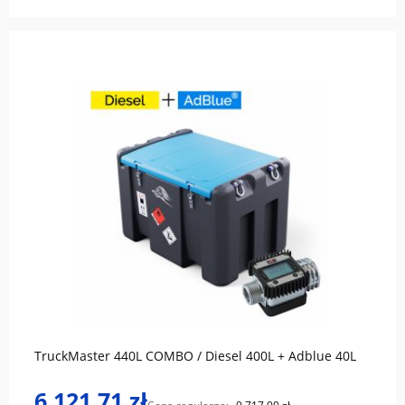
do koszyka
TruckMaster 440L COMBO / Diesel 400L + Adblue 40L
6 121,71 zł