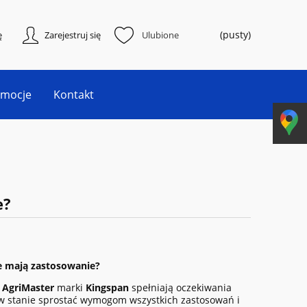
(pusty)
ę
Zarejestruj się
Ulubione
omocje
Kontakt
e?
ie mają zastosowanie?
e
AgriMaster
marki
Kingspan
spełniają oczekiwania
 w stanie sprostać wymogom wszystkich zastosowań i