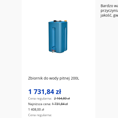
Bardzo wa
przyczyni
jakość, g
do koszyka
iesel
Zbiornik do wody pitnej 200L
Kings
(NISKI
1 731,84 zł
13 
Cena regularna:
2 164,80 zł
Cena r
Najniższa cena:
1 731,84 zł
Najniż
1 408,00 zł
10 894,
Cena regularna:
Cena r