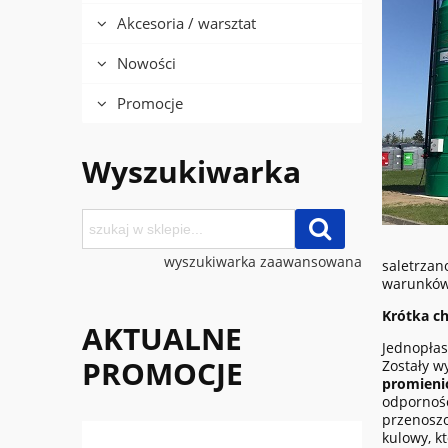
Akcesoria / warsztat
Nowości
Promocje
Wyszukiwarka
wyszukiwarka zaawansowana
saletrzan
warunków
Krótka c
AKTUALNE
Jednopłas
PROMOCJE
Zostały 
promieni
odporność
przenoszo
kulowy, k