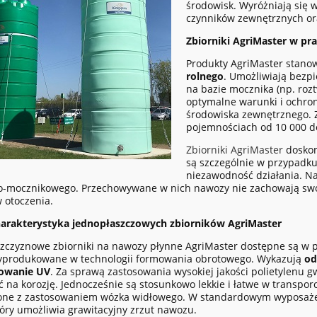
środowisk. Wyróżniają się 
czynników zewnętrznych o
Zbiorniki AgriMaster w pr
Produkty AgriMaster stano
rolnego
. Umożliwiają bez
na bazie mocznika (np. roz
optymalne warunki i ochr
środowiska zewnętrznego. 
pojemnościach od 10 000 do
Zbiorniki AgriMaster
dosko
są szczególnie w przypadku
niezawodność działania. Na
o-mocznikowego. Przechowywane w nich nawozy nie zachowają swo
 otoczenia.
harakterystyka jednopłaszczowych zbiorników AgriMaster
zczyznowe zbiorniki na nawozy płynne AgriMaster dostępne są w p
wyprodukowane w technologii formowania obrotowego. Wykazują
od
owanie UV
. Za sprawą zastosowania wysokiej jakości polietylenu g
 na korozję. Jednocześnie są stosunkowo lekkie i łatwe w transpor
ne z zastosowaniem wózka widłowego. W standardowym wyposażeni
tóry umożliwia grawitacyjny zrzut nawozu.