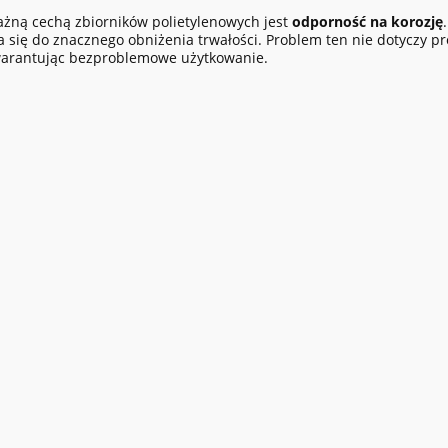
żną cechą zbiorników polietylenowych jest
odporność na korozję
a się do znacznego obniżenia trwałości. Problem ten nie dotyczy p
warantując bezproblemowe użytkowanie.
do koszyka
do koszyka
pan AgriMaster® LP 22000L
Zbiornik do wody pitnej 250
) - 2,79m PP
400,00 zł
5 215,20 zł
egularna:
25 707,00 zł
Cena regularna:
6 519,00 zł
sza cena:
13 400,00 zł
Najniższa cena:
4 142,64 zł
31 zł
4 240,00 zł
egularna:
Cena regularna: