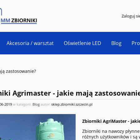
Zaloguj si
Akcesoria / warsztat
Oświetlenie LED
Blog
Pr
ają zastosowanie?
niki Agrimaster - jakie mają zastosowani
06-2019
w kategorii:
Blog
autor:
sklep.zbiorniki.szczecin.pl
Zbiorniki AgriMaster - jak
Zbiorniki na nawozy płynn
różnych użytkowników i są