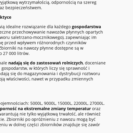
wyjątkową wytrzymałością, odpornością na szereg
raz bezpieczeństwem.
aktyce
wią idealne rozwiązanie dla każdego
gospodarstwa
pieczne przechowywanie nawozów płynnych opartych
tworu saletrzano-mocznikowego), zapewniając im
onę przed wpływem różnorodnych czynników
Zbiorniki na nawozy płynne dostępne są w
 27 000 litrów.
nale
nadają się do zastosowań rolniczych
, doceniane
 gospodarstw, w których liczy się sprawność i
dają się do magazynowania i dystrybucji roztworu
ją właściwości, nawet w przypadku zmiennych
ojemnościach: 5000L, 9000L, 15000L, 22000L, 27000L.
porność na ekstremalne zmiany temperatur
oraz
warantują nie tylko wyjątkową trwałość, ale również
cie. Zbiorniki po opróżnieniu z nawozu mogą być
u w dolnej części zbiorników znajduje się zawór