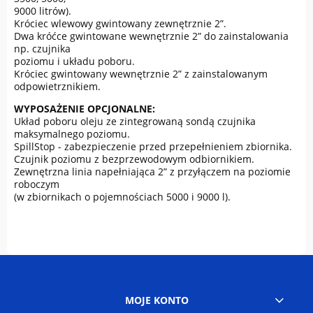
9000 litrów).
Króciec wlewowy gwintowany zewnętrznie 2”.
Dwa króćce gwintowane wewnętrznie 2” do zainstalowania
np. czujnika
poziomu i układu poboru.
Króciec gwintowany wewnętrznie 2” z zainstalowanym
odpowietrznikiem.
WYPOSAŻENIE OPCJONALNE:
Układ poboru oleju ze zintegrowaną sondą czujnika
maksymalnego poziomu.
SpillStop - zabezpieczenie przed przepełnieniem zbiornika.
Czujnik poziomu z bezprzewodowym odbiornikiem.
Zewnętrzna linia napełniająca 2” z przyłączem na poziomie
roboczym
(w zbiornikach o pojemnościach 5000 i 9000 l).
MOJE KONTO