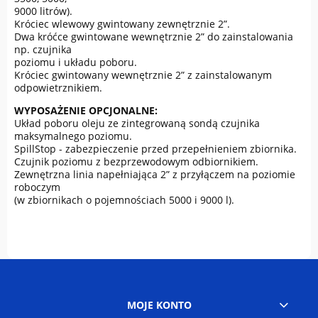
9000 litrów).
Króciec wlewowy gwintowany zewnętrznie 2”.
Dwa króćce gwintowane wewnętrznie 2” do zainstalowania
np. czujnika
poziomu i układu poboru.
Króciec gwintowany wewnętrznie 2” z zainstalowanym
odpowietrznikiem.
WYPOSAŻENIE OPCJONALNE:
Układ poboru oleju ze zintegrowaną sondą czujnika
maksymalnego poziomu.
SpillStop - zabezpieczenie przed przepełnieniem zbiornika.
Czujnik poziomu z bezprzewodowym odbiornikiem.
Zewnętrzna linia napełniająca 2” z przyłączem na poziomie
roboczym
(w zbiornikach o pojemnościach 5000 i 9000 l).
MOJE KONTO