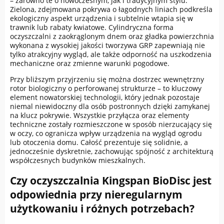
– zarówno te o nowoczesnym, jak i tradycyjnym stylu.
Zielona, zdejmowana pokrywa o łagodnych liniach podkreśla
ekologiczny aspekt urządzenia i subtelnie wtapia się w
trawnik lub rabaty kwiatowe. Cylindryczna forma
oczyszczalni z zaokrąglonym dnem oraz gładka powierzchnia
wykonana z wysokiej jakości tworzywa GRP zapewniają nie
tylko atrakcyjny wygląd, ale także odporność na uszkodzenia
mechaniczne oraz zmienne warunki pogodowe.
Przy bliższym przyjrzeniu się można dostrzec wewnętrzny
rotor biologiczny o perforowanej strukturze – to kluczowy
element nowatorskiej technologii, który jednak pozostaje
niemal niewidoczny dla osób postronnych dzięki zamykanej
na klucz pokrywie. Wszystkie przyłącza oraz elementy
techniczne zostały rozmieszczone w sposób nierzucający się
w oczy, co ogranicza wpływ urządzenia na wygląd ogrodu
lub otoczenia domu. Całość prezentuje się solidnie, a
jednocześnie dyskretnie, zachowując spójność z architekturą
współczesnych budynków mieszkalnych.
Czy oczyszczalnia Kingspan BioDisc jest
odpowiednia przy nieregularnym
użytkowaniu i różnych potrzebach?