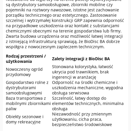
są dystrybutory samoobsługowe, zbiorniki mobilne czy
pojemniki na roztwory nawozowe, istotne jest zachowanie
porządku technicznego oraz estetycznego. Zastosowanie
szczelnej i wytrzymałej konstrukcji GRP zapewnia odporność
na przypadkowe uszkodzenia oraz kontakt z substancjami
chemicznymi obecnymi na terenie gospodarstwa lub firmy.
Zwarta budowa urządzenia oraz możliwość łatwej integracji
z istniejącą infrastrukturą sprawiają, że BioDisc BA dobrze
współgra z nowoczesnym zapleczem technicznym.
Rodzaj przestrzeni /
Zalety integracji z BioDisc BA
użytkowania
Stonowana kolorystyka, łatwość
Nowoczesny ogród
ukrycia pod trawnikiem, brak
przydomowy
ingerencji w aranżację
Gospodarstwo rolne z
Odporność na środki chemiczne i
dystrybutorami
uszkodzenia mechaniczne, wygodna
samoobsługowymi
obsługa serwisowa
Baza transportowa z
Szczelność, łatwy dostęp do
mobilnymi zbiornikami
elementów technicznych, minimalna
paliw
obsługa
Niezawodność przy zmiennym
Obiekty sezonowe i
użytkowaniu, cicha praca,
domy rekreacyjne
bezpieczeństwo środowiskowe