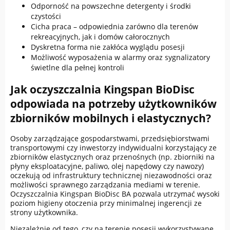
Odporność na powszechne detergenty i środki
czystości
Cicha praca – odpowiednia zarówno dla terenów
rekreacyjnych, jak i domów całorocznych
Dyskretna forma nie zakłóca wyglądu posesji
Możliwość wyposażenia w alarmy oraz sygnalizatory
świetlne dla pełnej kontroli
Jak oczyszczalnia Kingspan BioDisc
odpowiada na potrzeby użytkowników
zbiorników mobilnych i elastycznych?
Osoby zarządzające gospodarstwami, przedsiębiorstwami
transportowymi czy inwestorzy indywidualni korzystający ze
zbiorników elastycznych oraz przenośnych (np. zbiorniki na
płyny eksploatacyjne, paliwo, olej napędowy czy nawozy)
oczekują od infrastruktury technicznej niezawodności oraz
możliwości sprawnego zarządzania mediami w terenie.
Oczyszczalnia Kingspan BioDisc BA pozwala utrzymać wysoki
poziom higieny otoczenia przy minimalnej ingerencji ze
strony użytkownika.
Niezależnie od tego, czy na terenie posesji wykorzystywane