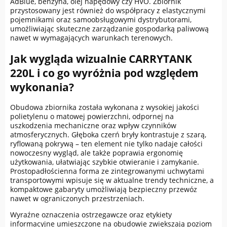
AdBlue, benzyna, olej napędowy czy HVO. Zbiornik
przystosowany jest również do współpracy z elastycznymi
pojemnikami oraz samoobsługowymi dystrybutorami,
umożliwiając skuteczne zarządzanie gospodarką paliwową
nawet w wymagających warunkach terenowych.
Jak wygląda wizualnie CARRYTANK
220L i co go wyróżnia pod względem
wykonania?
Obudowa zbiornika została wykonana z wysokiej jakości
polietylenu o matowej powierzchni, odpornej na
uszkodzenia mechaniczne oraz wpływ czynników
atmosferycznych. Głęboka czerń bryły kontrastuje z szarą,
ryflowaną pokrywą – ten element nie tylko nadaje całości
nowoczesny wygląd, ale także poprawia ergonomię
użytkowania, ułatwiając szybkie otwieranie i zamykanie.
Prostopadłościenna forma ze zintegrowanymi uchwytami
transportowymi wpisuje się w aktualne trendy techniczne, a
kompaktowe gabaryty umożliwiają bezpieczny przewóz
nawet w ograniczonych przestrzeniach.
Wyraźne oznaczenia ostrzegawcze oraz etykiety
informacyjne umieszczone na obudowie zwiększają poziom