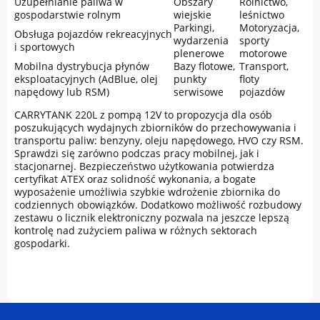
Uzupełnianie paliwa w
Obszary
Rolnictwo,
gospodarstwie rolnym
wiejskie
leśnictwo
Parkingi,
Motoryzacja,
Obsługa pojazdów rekreacyjnych
wydarzenia
sporty
i sportowych
plenerowe
motorowe
Mobilna dystrybucja płynów
Bazy flotowe,
Transport,
eksploatacyjnych (AdBlue, olej
punkty
floty
napędowy lub RSM)
serwisowe
pojazdów
CARRYTANK 220L z pompą 12V to propozycja dla osób
poszukujących wydajnych zbiorników do przechowywania i
transportu paliw: benzyny, oleju napędowego, HVO czy RSM.
Sprawdzi się zarówno podczas pracy mobilnej, jak i
stacjonarnej. Bezpieczeństwo użytkowania potwierdza
certyfikat ATEX oraz solidność wykonania, a bogate
wyposażenie umożliwia szybkie wdrożenie zbiornika do
codziennych obowiązków. Dodatkowo możliwość rozbudowy
zestawu o licznik elektroniczny pozwala na jeszcze lepszą
kontrolę nad zużyciem paliwa w różnych sektorach
gospodarki.