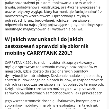
paliw poza stałymi punktami tankowania. Łączy w sobie
trwałą, polietylenową konstrukcję, praktyczne wyposażenie
oraz estetyczny wygląd, który harmonizuje funkcjonalność z
nowoczesnym wzornictwem. Opracowany z myślą o
potrzebach branż budowlanej, rolniczej i serwisowej,
odpowiada na najczęściej pojawiające się pytania dotyczące
mobilnego magazynowania i wydawania paliwa.
W jakich warunkach i do jakich
zastosowań sprawdzi się zbiornik
mobilny CARRYTANK 220L?
CARRYTANK 220L to mobilny zbiornik zaprojektowany z
myślą o sprawnym tankowaniu maszyn oraz pojazdów w
miejscach, gdzie dostęp do stacjonarnych punktów
dystrybucji jest utrudniony. Doskonale nadaje się do obsługi
sprzętu budowlanego na placach budów, w gospodarstwach
rolnych czy podczas serwisowania flot pojazdów terenowych.
Dzięki niewielkim rozmiarom można go łatwo przewozić
zarówno na platformach samochodowych, jak i przyczepach.
Jego wszechstronność docenią użytkownicy korzystający ze
zbiorników mobilnych na płyny eksploatacyjne, takich jak