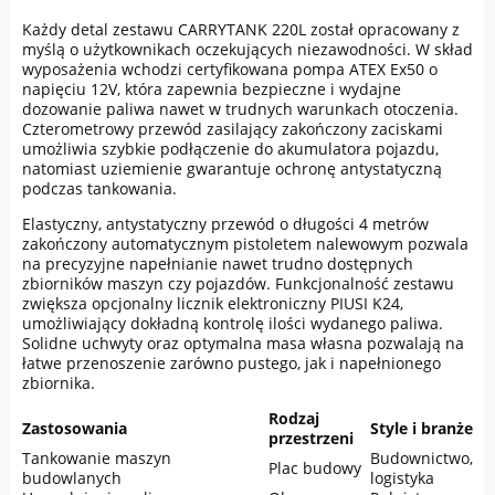
Każdy detal zestawu CARRYTANK 220L został opracowany z
myślą o użytkownikach oczekujących niezawodności. W skład
wyposażenia wchodzi certyfikowana pompa ATEX Ex50 o
napięciu 12V, która zapewnia bezpieczne i wydajne
dozowanie paliwa nawet w trudnych warunkach otoczenia.
Czterometrowy przewód zasilający zakończony zaciskami
umożliwia szybkie podłączenie do akumulatora pojazdu,
natomiast uziemienie gwarantuje ochronę antystatyczną
podczas tankowania.
Elastyczny, antystatyczny przewód o długości 4 metrów
zakończony automatycznym pistoletem nalewowym pozwala
na precyzyjne napełnianie nawet trudno dostępnych
zbiorników maszyn czy pojazdów. Funkcjonalność zestawu
zwiększa opcjonalny licznik elektroniczny PIUSI K24,
umożliwiający dokładną kontrolę ilości wydanego paliwa.
Solidne uchwyty oraz optymalna masa własna pozwalają na
łatwe przenoszenie zarówno pustego, jak i napełnionego
zbiornika.
Rodzaj
Zastosowania
Style i branże
przestrzeni
Tankowanie maszyn
Budownictwo,
Plac budowy
budowlanych
logistyka