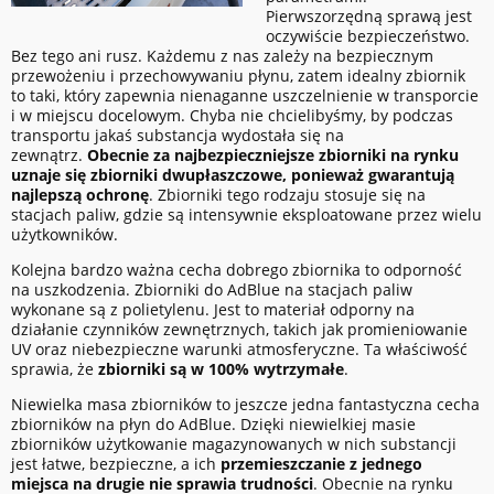
Pierwszorzędną sprawą jest
oczywiście bezpieczeństwo.
Bez tego ani rusz. Każdemu z nas zależy na bezpiecznym
przewożeniu i przechowywaniu płynu, zatem idealny zbiornik
to taki, który zapewnia nienaganne uszczelnienie w transporcie
i w miejscu docelowym. Chyba nie chcielibyśmy, by podczas
transportu jakaś substancja wydostała się na
zewnątrz.
Obecnie za najbezpieczniejsze zbiorniki na rynku
uznaje się zbiorniki dwupłaszczowe, ponieważ gwarantują
najlepszą ochronę
. Zbiorniki tego rodzaju stosuje się na
stacjach paliw, gdzie są intensywnie eksploatowane przez wielu
użytkowników.
Kolejna bardzo ważna cecha dobrego zbiornika to odporność
na uszkodzenia. Zbiorniki do AdBlue na stacjach paliw
wykonane są z polietylenu. Jest to materiał odporny na
działanie czynników zewnętrznych, takich jak promieniowanie
UV oraz niebezpieczne warunki atmosferyczne. Ta właściwość
sprawia, że
zbiorniki są w
100% wytrzymałe
.
Niewielka masa zbiorników to jeszcze jedna fantastyczna cecha
zbiorników na płyn do AdBlue. Dzięki niewielkiej masie
zbiorników użytkowanie magazynowanych w nich substancji
jest łatwe, bezpieczne, a ich
przemieszczanie z jednego
miejsca na drugie nie sprawia trudności
. Obecnie na rynku