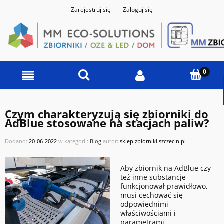
Zarejestruj się
Zaloguj się
Czym charakteryzują się zbiorniki do
AdBlue stosowane na stacjach paliw?
Dodano:
20-06-2022
w kategorii:
Blog
autor:
sklep.zbiorniki.szczecin.pl
Aby zbiornik na AdBlue czy
też inne substancje
funkcjonował prawidłowo,
musi cechować się
odpowiednimi
właściwościami i
parametrami.