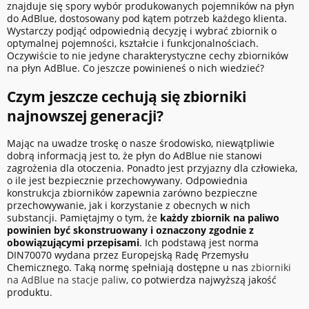
znajduje się spory wybór produkowanych pojemników na płyn
do AdBlue, dostosowany pod kątem potrzeb każdego klienta.
Wystarczy podjąć odpowiednią decyzję i wybrać zbiornik o
optymalnej pojemności, kształcie i funkcjonalnościach.
Oczywiście to nie jedyne charakterystyczne cechy zbiorników
na płyn AdBlue. Co jeszcze powinieneś o nich wiedzieć?
Czym jeszcze cechują się zbiorniki
najnowszej generacji?
Mając na uwadze troskę o nasze środowisko, niewątpliwie
dobrą informacją jest to, że płyn do AdBlue nie stanowi
zagrożenia dla otoczenia. Ponadto jest przyjazny dla człowieka,
o ile jest bezpiecznie przechowywany. Odpowiednia
konstrukcja zbiorników zapewnia zarówno bezpieczne
przechowywanie, jak i korzystanie z obecnych w nich
substancji. Pamiętajmy o tym, że
każdy zbiornik na paliwo
powinien być skonstruowany
i oznaczony zgodnie z
obowiązującymi przepisami
. Ich podstawą jest norma
DIN70070 wydana przez Europejską Radę Przemysłu
Chemicznego. Taką normę spełniają dostępne u nas
zbiornik
i
na AdBlue na stacje paliw
, co potwierdza najwyższą jakość
produktu.