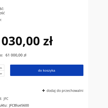
ść:
lość
:
 030,00 zł
61 000,00 zł
o:
do koszyka
dodaj do przechowalni
t:
JFC
uktu:
JFCBlue5600