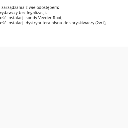
m zarządzania z wielodostępem;
wydawczy bez legalizacji;
do koszyka
do koszyka
ość instalacji sondy Veeder Root;
ość instalacji dystrybutora płynu do spryskiwaczy (2w1);
aster - zbiornik do wody
Dystrybutor samoobsługow
HORN HDM 100 ECO BOX
332,00 zł
16 672,50 zł
egularna:
12 915,00 zł
Cena regularna:
17 550,00 zł
sza cena:
11 500,50 zł
Najniższa cena:
16 672,50 zł
0 zł
13 554,88 zł
egularna:
Cena regularna:
sza cena:
9 350,00 zł
Najniższa cena:
13 554,88 zł