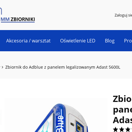
Zaloguj si
Akcesoria / warsztat
Oświetlenie LED
Blog
Pr
w
Zbiornik do Adblue z panelem legalizowanym Adast 5600L
Zbio
pan
Adas