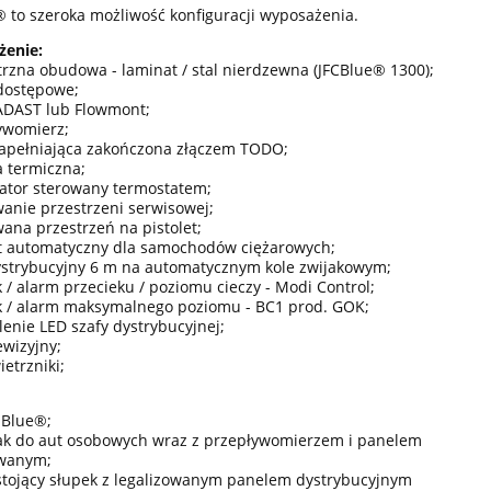
 to szeroka możliwość konfiguracji wyposażenia.
enie:
rzna obudowa - laminat / stal nierdzewna (JFCBlue® 1300);
 dostępowe;
 ADAST lub Flowmont;
ywomierz;
 napełniająca zakończona złączem TODO;
ja termiczna;
lator sterowany termostatem;
anie przestrzeni serwisowej;
ana przestrzeń na pistolet;
let automatyczny dla samochodów ciężarowych;
ystrybucyjny 6 m na automatycznym kole zwijakowym;
k / alarm przecieku / poziomu cieczy - Modi Control;
ik / alarm maksymalnego poziomu - BC1 prod. GOK;
lenie LED szafy dystrybucyjnej;
ewizyjny;
etrzniki;
AdBlue®;
ak do aut osobowych wraz z przepływomierzem i panelem
owanym;
stojący słupek z legalizowanym panelem dystrybucyjnym