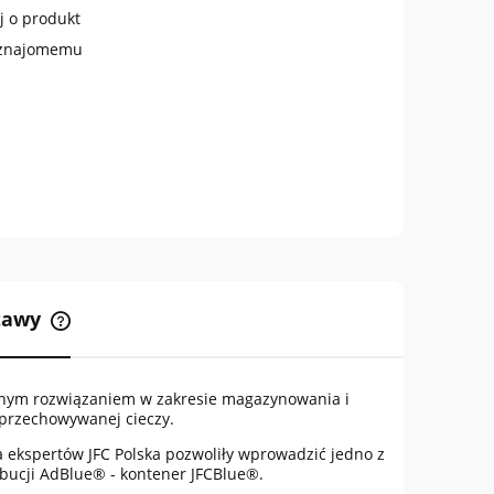
j o produkt
 znajomemu
stawy
Cena nie zawiera ewentualnych
kosztów płatności
lnym rozwiązaniem w zakresie magazynowania i
 przechowywanej cieczy.
za ekspertów JFC Polska pozwoliły wprowadzić jedno z
ybucji AdBlue® - kontener JFCBlue®.