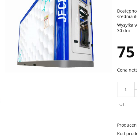
Dostępno
średnia i
Wysyłka w
30 dni
75
Cena nett
szt.
Producen
Kod prod