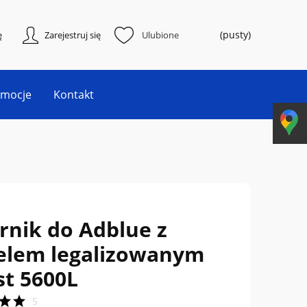
(pusty)
ę
Zarejestruj się
Ulubione
omocje
Kontakt
rnik do Adblue z
elem legalizowanym
t 5600L
5