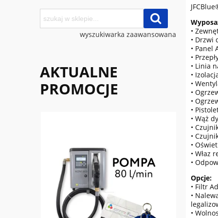
JFCBlue®
Wyposaż
• Zewnęt
wyszukiwarka zaawansowana
• Drzwi
• Panel
• Przepł
• Linia
AKTUALNE
• Izolac
PROMOCJE
• Wenty
• Ogrzew
• Ogrzew
• Pisto
• Wąż d
• Czujni
• Czujn
• Oświet
• Właz r
• Odpowi
Opcje:
• Filtr 
• Nalew
legaliz
• Wolno