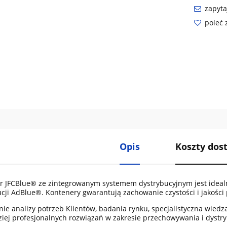
zapyta
poleć
Opis
Koszty do
r JFCBlue® ze zintegrowanym systemem dystrybucyjnym jest idea
cji AdBlue®. Kontenery gwarantują zachowanie czystości i jakości
nie analizy potrzeb Klientów, badania rynku, specjalistyczna wied
ziej profesjonalnych rozwiązań w zakresie przechowywania i dystr