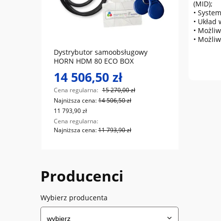
(MID);
• Syste
• Układ 
do koszyka
• Możliw
• Możliw
 /
Dystrybutor samoobsługowy
TankM
HORN HDM 80 ECO BOX
6000L
14 506,50 zł
10 
Cena regularna:
15 270,00 zł
Cena r
Najniższa cena:
14 506,50 zł
Najniż
11 793,90 zł
8 400,0
Cena regularna:
Cena r
Najniższa cena:
11 793,90 zł
Najniż
Producenci
Wybierz producenta