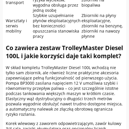
transport
wygodna obsługa przez
biopaliwa
jedną osobę
Szybkie uzupełnianie
Zbiorniki na płyny
Warsztaty i
płynów eksploatacyjnych
eksploatacyjne,
serwis
bez konieczności
zbiorniki na benzynę,
mobilny
opuszczania stanowiska
zbiorniki na nawozy
pracy
płynne
Co zawiera zestaw TrolleyMaster Diesel
100L i jakie korzyści daje taki komplet?
W skład kompletu TrolleyMaster Diesel 100L wchodzą nie
tylko sam zbiornik, ale również liczne praktyczne akcesoria
zapewniające pełną funkcjonalność od pierwszego użycia.
Pompa BP3000 zasilana napięciem 12 V umożliwia szybki i
równomierny przepływ paliwa – co jest szczególnie istotne
podczas tankowania większych maszyn w krótkim czasie.
Elastyczny wąż dystrybucyjny o długości trzech metrów
pozwala wygodnie obsłużyć nawet trudno dostępne miejsca,
a automatyczny nalewak ze złączką obrotową ogranicza
ryzyko rozlania.
Korek wlewowy z zaworem odpowietrzającym, zawór kulowy
3/4 cala, zaciski akumulatora oraz opcjonalny licznik