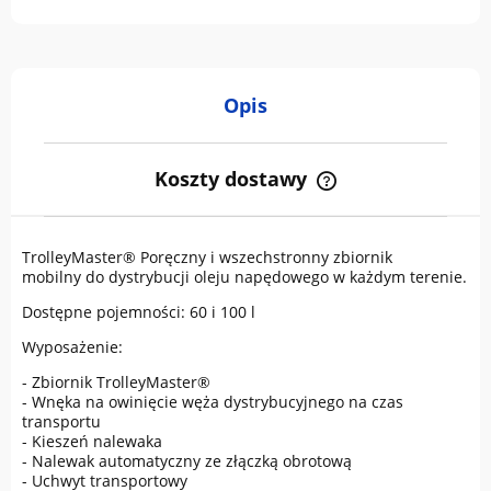
Opis
Koszty dostawy
Cena nie zawiera ewentualnych kosztów płatności
TrolleyMaster® Poręczny i wszechstronny zbiornik
mobilny do dystrybucji oleju napędowego w każdym terenie.
Dostępne pojemności: 60 i 100 l
Wyposażenie:
- Zbiornik TrolleyMaster®
- Wnęka na owinięcie węża dystrybucyjnego na czas
transportu
- Kieszeń nalewaka
- Nalewak automatyczny ze złączką obrotową
- Uchwyt transportowy