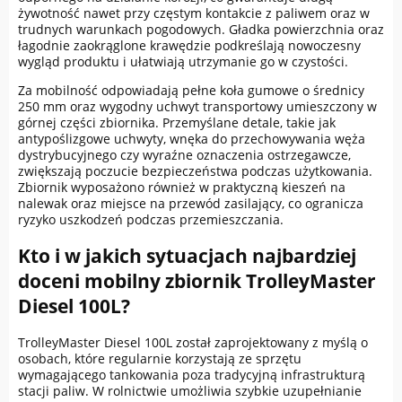
żywotność nawet przy częstym kontakcie z paliwem oraz w
trudnych warunkach pogodowych. Gładka powierzchnia oraz
łagodnie zaokrąglone krawędzie podkreślają nowoczesny
wygląd produktu i ułatwiają utrzymanie go w czystości.
Za mobilność odpowiadają pełne koła gumowe o średnicy
250 mm oraz wygodny uchwyt transportowy umieszczony w
górnej części zbiornika. Przemyślane detale, takie jak
antypoślizgowe uchwyty, wnęka do przechowywania węża
dystrybucyjnego czy wyraźne oznaczenia ostrzegawcze,
zwiększają poczucie bezpieczeństwa podczas użytkowania.
Zbiornik wyposażono również w praktyczną kieszeń na
nalewak oraz miejsce na przewód zasilający, co ogranicza
ryzyko uszkodzeń podczas przemieszczania.
Kto i w jakich sytuacjach najbardziej
doceni mobilny zbiornik TrolleyMaster
Diesel 100L?
TrolleyMaster Diesel 100L został zaprojektowany z myślą o
osobach, które regularnie korzystają ze sprzętu
wymagającego tankowania poza tradycyjną infrastrukturą
stacji paliw. W rolnictwie umożliwia szybkie uzupełnianie