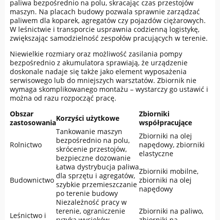
paliwa bezpośrednio na polu, skracając czas przestojów
maszyn. Na placach budowy pozwala sprawnie zarządzać
paliwem dla koparek, agregatów czy pojazdów ciężarowych.
W leśnictwie i transporcie usprawnia codzienną logistykę,
zwiększając samodzielność zespołów pracujących w terenie.
Niewielkie rozmiary oraz możliwość zasilania pompy
bezpośrednio z akumulatora sprawiają, że urządzenie
doskonale nadaje się także jako element wyposażenia
serwisowego lub do mniejszych warsztatów. Zbiornik nie
wymaga skomplikowanego montażu – wystarczy go ustawić i
można od razu rozpocząć pracę.
Obszar
Zbiorniki
Korzyści użytkowe
zastosowania
współpracujące
Tankowanie maszyn
Zbiorniki na olej
bezpośrednio na polu,
Rolnictwo
napędowy, zbiorniki
skrócenie przestojów,
elastyczne
bezpieczne dozowanie
Łatwa dystrybucja paliwa
Zbiorniki mobilne,
dla sprzętu i agregatów,
Budownictwo
zbiorniki na olej
szybkie przemieszczanie
napędowy
po terenie budowy
Niezależność pracy w
terenie, ograniczenie
Zbiorniki na paliwo,
Leśnictwo i
ryzyka wycieków,
zbiorniki na