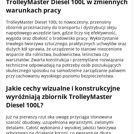
TrolleyMaster Diesel 100L w zmiennych
warunkach pracy
TrolleyMaster Diesel 100L to nowoczesny, przenośny
zbiornik przeznaczony do transportu i dystrybucji oleju
napędowego wszędzie tam, gdzie liczy się efektywność,
wygoda oraz dbałość o środowisko pracy. Wykorzystanie
trwałego tworzywa sztucznego, praktycznych uchwytów oraz
dużych kół sprawia, że urządzenie to stanowi nieocenione
wsparcie dla rolnictwa, budownictwa, leśnictwa czy
warsztatów. Zwarta konstrukcja i przemyślane rozwiązania
techniczne odpowiadają na potrzeby osób poszukujących
skutecznego sposobu na samodzielne zarządzanie paliwem
przy zachowaniu wysokiego poziomu bezpieczeństwa.
Jakie cechy wizualne i konstrukcyjne
wyróżniają zbiornik TrolleyMaster
Diesel 100L?
Już na pierwszy rzut oka uwagę przyciąga stonowana
szarość obudowy, uzupełniona wyrazistymi, zielonymi
detalami. Całość wykonano z wysokiej jakości tworzywa
odpornego na działanie korozji, co gwarantuje długą