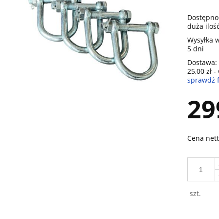
Dostępno
duża iloś
Wysyłka w
5 dni
Dostawa:
25,00 zł
-
sprawdź 
Cena nie zawiera ewentualnych ko
29
płatności
Cena nett
szt.