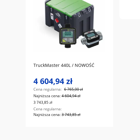
do koszyka
2000L
TruckMaster 440L / NOWOŚĆ
Filtr
ModiF
4 604,94 zł
123
Cena regularna:
6 765,00 zł
Cena r
Najniższa cena:
4 604,94 zł
Najniż
3 743,85 zł
100,00 
Cena regularna:
Cena r
Najniższa cena:
3 743,85 zł
Najniż