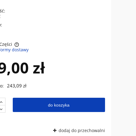
ść:
ć
:
 Części
formy dostawy
sztów
9,00 zł
243,09 zł
o:
do koszyka
dodaj do przechowalni