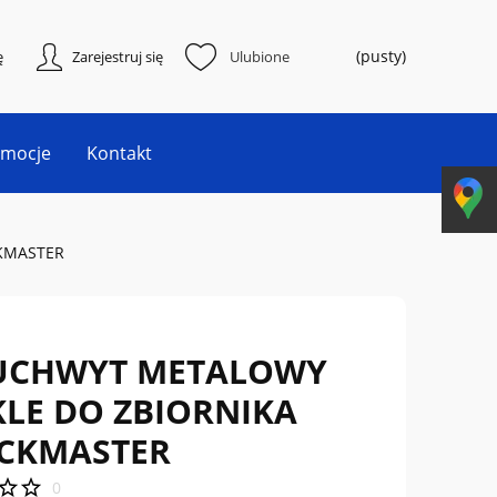
(pusty)
ę
Zarejestruj się
Ulubione
omocje
Kontakt
CKMASTER
 UCHWYT METALOWY
KLE DO ZBIORNIKA
CKMASTER
0