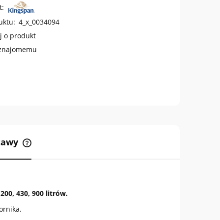
t:
uktu:
4_x_0034094
j o produkt
 znajomemu
stawy
Cena nie zawiera ewentualnych
kosztów płatności
00, 430, 900 litrów.
ornika.