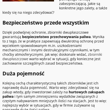
zabezpieczającą. Jakie są
konkretne jego zalety, a także
kiedy się na niego zdecydować?
Bezpieczeństwo przede wszystkim
Dzięki podwójnej ochronie, zbiorniki dwupłaszczowe
gwarantują
bezpieczeństwo przechowywania paliwa
. Wynika
to z tego, że w praktyce zapewniają dwukrotną ochronę przed
wyciekiem spowodowanym m.in. uszkodzeniami
mechanicznymi i innymi destrukcyjnymi czynnikami, w tym
choćby atmosferycznymi. Jak więc doskonale widać,
zbiorniki
dwupłaszczowe
warto wybrać w sytuacji, gdy konieczne jest
zachowanie szczególnych zasad bezpieczeństwa.
Duża pojemność
Kolejną cechą charakterystyczną takich zbiorników jest ich
naprawdę duża pojemność. Warto więc zdecydować się na
zakup wtedy, gdy inwestorowi zależy na
hurtowych zakupach
paliwa
i tym samym zmniejszeniu wydatków związanych z
częstym nabywaniem mniejszych ilości na stacjach. Jest to więc
najlepszy wybór w sytuacjach, gdy w firmie zużywane są
naprawdę duże ilości paliwa.