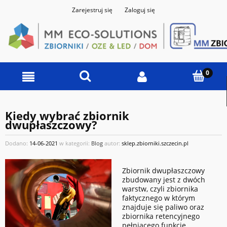
Zarejestruj się
Zaloguj się
Kiedy wybrać zbiornik
dwupłaszczowy?
Dodano:
14-06-2021
w kategorii:
Blog
autor:
sklep.zbiorniki.szczecin.pl
Zbiornik dwupłaszczowy
zbudowany jest z dwóch
warstw, czyli zbiornika
faktycznego w którym
znajduje się paliwo oraz
zbiornika retencyjnego
pełniącego funkcję