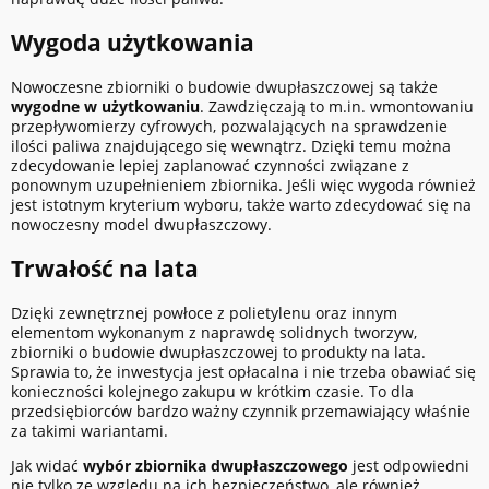
Wygoda użytkowania
Nowoczesne zbiorniki o budowie dwupłaszczowej są także
wygodne w użytkowaniu
. Zawdzięczają to m.in. wmontowaniu
przepływomierzy cyfrowych, pozwalających na sprawdzenie
ilości paliwa znajdującego się wewnątrz. Dzięki temu można
zdecydowanie lepiej zaplanować czynności związane z
ponownym uzupełnieniem zbiornika. Jeśli więc wygoda również
jest istotnym kryterium wyboru, także warto zdecydować się na
nowoczesny model dwupłaszczowy.
Trwałość na lata
Dzięki zewnętrznej powłoce z polietylenu oraz innym
elementom wykonanym z naprawdę solidnych tworzyw,
zbiorniki o budowie dwupłaszczowej to produkty na lata.
Sprawia to, że inwestycja jest opłacalna i nie trzeba obawiać się
konieczności kolejnego zakupu w krótkim czasie. To dla
przedsiębiorców bardzo ważny czynnik przemawiający właśnie
za takimi wariantami.
Jak widać
wybór zbiornika dwupłaszczowego
jest odpowiedni
nie tylko ze względu na ich bezpieczeństwo, ale również