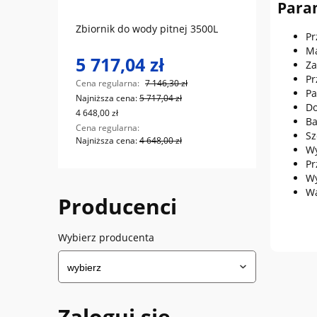
Para
la
Zbiornik do wody pitnej 3500L
FuelM
Pr
Ma
5 717,04 zł
6 7
Za
Pr
Cena regularna:
7 146,30 zł
Cena r
Pa
Najniższa cena:
5 717,04 zł
Najniż
Do
4 648,00 zł
5 500,0
Ba
Cena regularna:
Cena r
Sz
Najniższa cena:
4 648,00 zł
Najniż
Wy
Pr
Wy
W
Producenci
Wybierz producenta
Zaloguj się