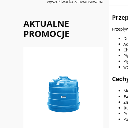
wyszukiwarka zaawansowana
Prze
AKTUALNE
Przepływ
PROMOCJE
Di
Ad
C
Pł
Pł
w
Cech
Mo
Pa
Zm
Du
Pr
Po
do koszyka