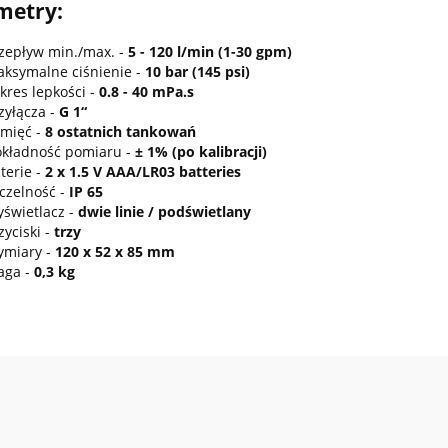
metry:
aster 1500L Standard 1
Zbiornik na HVO100 / FuelM
zepływ min./max. -
5 - 120 l/min (1-30 gpm)
5000L BH PRO
ksymalne ciśnienie -
10 bar (145 psi)
65,00 zł
34 440,00 zł
kres lepkości -
0.8 - 40 mPa.s
zyłącza -
G 1“
egularna:
11 377,50 zł
Cena regularna:
43 050,00 zł
mięć -
8 ostatnich tankowań
sza cena:
6 765,00 zł
Najniższa cena:
34 440,00 zł
kładność pomiaru -
± 1% (po kalibracji)
0 zł
28 000,00 zł
terie -
2 x 1.5 V AAA/LR03 batteries
egularna:
Cena regularna:
czelność -
IP 65
sza cena:
5 500,00 zł
Najniższa cena:
28 000,00 zł
świetlacz -
dwie linie / podświetlany
zyciski -
trzy
miary -
120 x 52 x 85 mm
aga -
0,3 kg