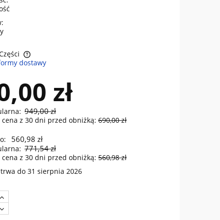
lość
:
y
 Części
formy dostawy
sztów
0,00 zł
949,00 zł
ularna:
 cena z 30 dni przed obniżką:
690,00 zł
560,98 zł
o:
771,54 zł
ularna:
 cena z 30 dni przed obniżką:
560,98 zł
trwa do 31 sierpnia 2026