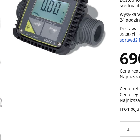
średnia i
Wysyłka w
24 godzin
Dostawa:
25,00 zł
-
sprawdź 
Cena nie zawiera ewentualnych ko
69
płatności
Cena reg
Najniższa
Cena nett
Cena reg
Najniższa
Promocja 