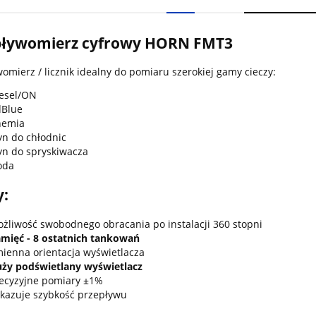
pływomierz cyfrowy HORN FMT3
omierz / licznik idealny do pomiaru szerokiej gamy cieczy:
esel/ON
Blue
hemia
yn do chłodnic
yn do spryskiwacza
oda
y:
żliwość swobodnego obracania po instalacji 360 stopni
mięć - 8 ostatnich tankowań
ienna orientacja wyświetlacza
ży podświetlany wyświetlacz
ecyzyjne pomiary ±1%
kazuje szybkość przepływu
do koszyka
do koszyka