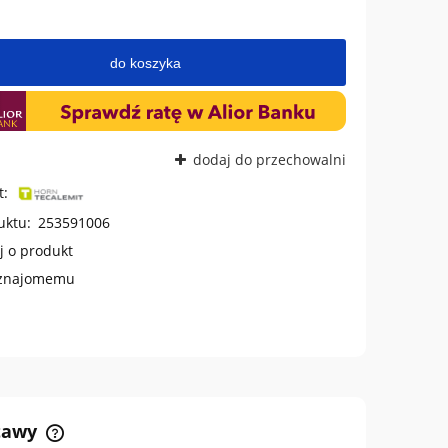
do koszyka
dodaj do przechowalni
t:
uktu:
253591006
j o produkt
 znajomemu
stawy