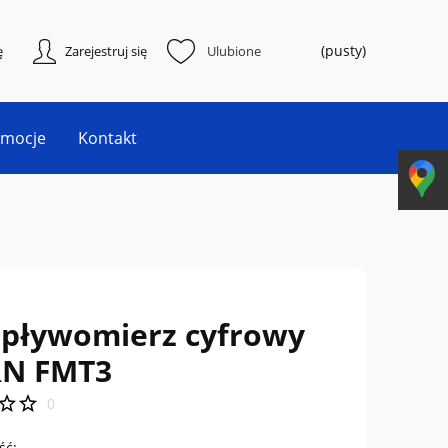
(pusty)
ę
Zarejestruj się
Ulubione
omocje
Kontakt
epływomierz cyfrowy
N FMT3
0
ść: