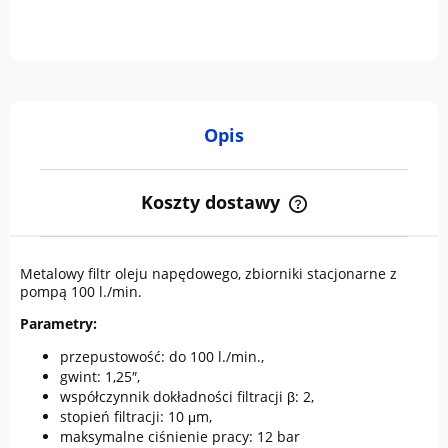
Opis
Koszty dostawy
Cena nie zawiera ewentualnych kosztów płatności
Metalowy filtr oleju napędowego, zbiorniki stacjonarne z
pompą 100 l./min.
Parametry:
przepustowość: do 100 l./min.,
gwint: 1,25″,
współczynnik dokładności filtracji β: 2,
stopień filtracji: 10 μm,
maksymalne ciśnienie pracy: 12 bar