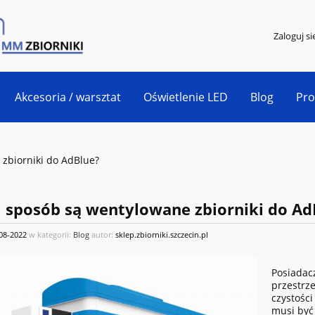
Zaloguj si
Akcesoria / warsztat
Oświetlenie LED
Blog
Pr
 zbiorniki do AdBlue?
i sposób są wentylowane zbiorniki do Ad
08-2022
w kategorii:
Blog
autor:
sklep.zbiorniki.szczecin.pl
Posiadac
przestrz
czystości
musi być