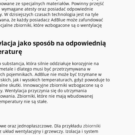
owane ze specjalnych materiałów. Powinny przejść
e wymagane atesty oraz posiadać odpowiednie
ty. W dzisiejszych czasach technologia jest na tyle
ana, że każdy posiadacz AdBlue może zafundować
cjalne zbiorniki, które wzbogacone są o wentylację
lacja jako sposób na odpowiednią
eraturę
 substancja, która silnie oddziałuje korozyjnie na
 metale i dlatego musi być przetrzymywana w
ych pojemnikach. AdBlue nie może być trzymane w
iskich, jak i wysokich temperaturach, gdyż powoduje to
alne skutki. Innowacyjne zbiorniki wzbogacone są o
y. Wentylacja przyczynia się do utrzymania
kowania. Zbiorniki, które nie mają wbudowanej
emperatury nie są stałe.
owe oraz jednopłaszczowe. Dla przykładu
z
biorniki
 układ wentylacyjny i grzewczy. Izolacja i system