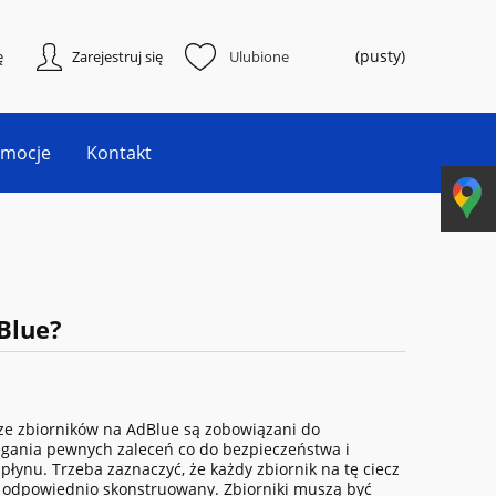
(pusty)
ę
Zarejestruj się
Ulubione
omocje
Kontakt
Blue?
ze zbiorników na AdBlue są zobowiązani do
egania pewnych zaleceń co do bezpieczeństwa i
 płynu. Trzeba zaznaczyć, że każdy zbiornik na tę ciecz
 odpowiednio skonstruowany. Zbiorniki muszą być