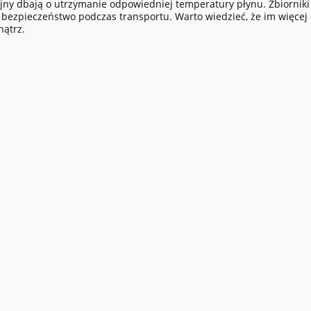
jny dbają o utrzymanie odpowiedniej temperatury płynu. Zbiorniki
bezpieczeństwo podczas transportu. Warto wiedzieć, że im więcej 
ątrz.
do koszyka
do koszyka
2500L przepływomierz
TankMaster - zbiornik do 
wy K24
RSM ASHL ASL 6000L
46,59 zł
12 496,80 zł
egularna:
13 302,45 zł
Cena regularna:
15 621,00 zł
sza cena:
8 646,59 zł
Najniższa cena:
13 899,00 zł
5 zł
10 160,00 zł
egularna:
Cena regularna: