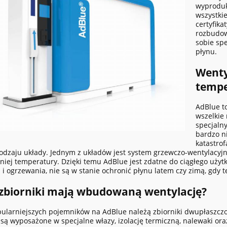
wyproduk
wszystki
certyfika
rozbudow
sobie spe
płynu.
Wenty
temp
AdBlue to
wszelkie
specjaln
bardzo n
katastrof
odzaju układy. Jednym z układów jest system grzewczo-wentylacyjn
iej temperatury. Dzięki temu AdBlue jest zdatne do ciągłego użyt
i i ogrzewania, nie są w stanie ochronić płynu latem czy zimą, gdy t
 zbiorniki mają wbudowaną wentylację?
ularniejszych pojemników na AdBlue należą zbiorniki dwupłaszcz
są wyposażone w specjalne włazy, izolację termiczną, nalewaki oraz