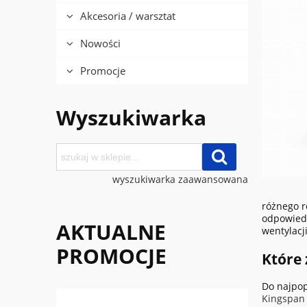
Akcesoria / warsztat
Nowości
Promocje
Wyszukiwarka
wyszukiwarka zaawansowana
różnego r
odpowiedn
AKTUALNE
wentylacj
PROMOCJE
Które
Do najpop
Kingspan