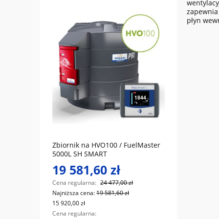
wentylacy
zapewnia 
płyn wewn
do koszyka
iesel
Zbiornik na HVO100 / FuelMaster
DESO 
5000L SH SMART
cyfro
19 581,60 zł
8 6
Cena regularna:
24 477,00 zł
Cena r
Najniższa cena:
19 581,60 zł
Najniż
15 920,00 zł
7 029,7
Cena regularna:
Cena r