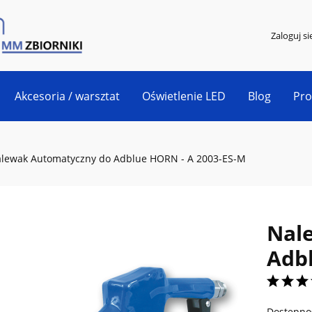
Zaloguj si
Akcesoria / warsztat
Oświetlenie LED
Blog
Pr
lewak Automatyczny do Adblue HORN - A 2003-ES-M
Nal
Adb
Dostępno