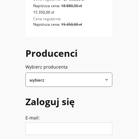
Najniższa cena:
18 880,50 zł
Najniż
15 350,00 zł
9 599,0
Cena regularna:
Cena r
Najniższa cena:
15 350,00 zł
Najniż
Producenci
Wybierz producenta
Zaloguj się
E-mail: