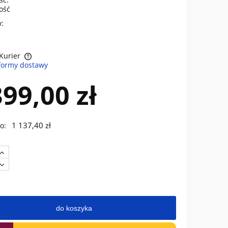
lość
:
 Kurier
formy dostawy
sztów
399,00 zł
1 137,40 zł
o:
do koszyka