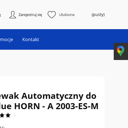
(pusty)
ę
Zarejestruj się
Ulubione
omocje
Kontakt
ewak Automatyczny do
lue HORN - A 2003-ES-M
5
ść: