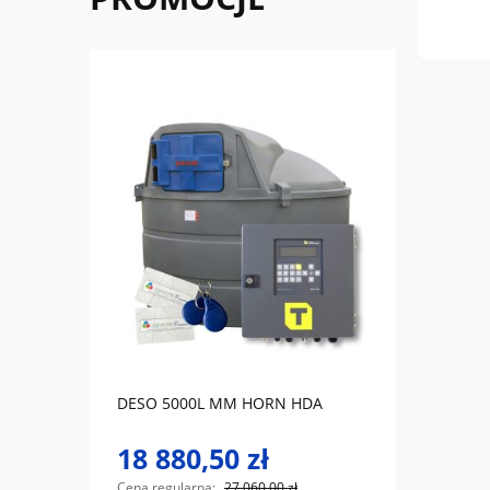
do koszyka
lej
DESO 5000L MM HORN HDA
ZESTA
POMP
18 880,50 zł
11 
Cena regularna:
27 060,00 zł
Cena r