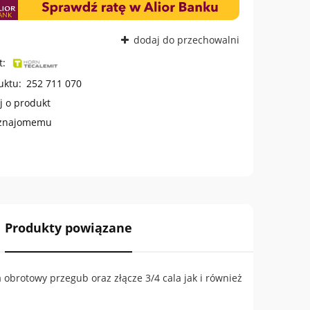
dodaj do przechowalni
t:
uktu:
252 711 070
j o produkt
 znajomemu
Produkty powiązane
zawiera ewentualnych
łatności
brotowy przegub oraz złącze 3/4 cala jak i również