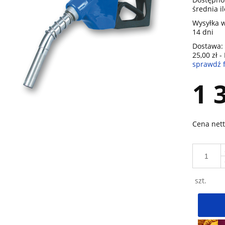
średnia i
Wysyłka w
14 dni
Dostawa:
25,00 zł
-
sprawdź 
Cena nie zawiera ewentualnych ko
1 
płatności
Cena nett
szt.