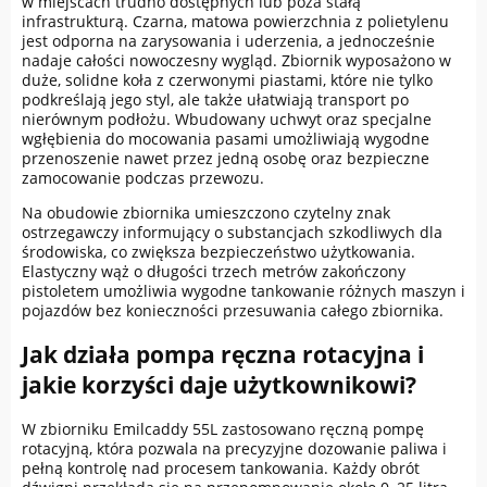
w miejscach trudno dostępnych lub poza stałą
infrastrukturą. Czarna, matowa powierzchnia z polietylenu
jest odporna na zarysowania i uderzenia, a jednocześnie
nadaje całości nowoczesny wygląd. Zbiornik wyposażono w
duże, solidne koła z czerwonymi piastami, które nie tylko
podkreślają jego styl, ale także ułatwiają transport po
nierównym podłożu. Wbudowany uchwyt oraz specjalne
wgłębienia do mocowania pasami umożliwiają wygodne
przenoszenie nawet przez jedną osobę oraz bezpieczne
zamocowanie podczas przewozu.
Na obudowie zbiornika umieszczono czytelny znak
ostrzegawczy informujący o substancjach szkodliwych dla
środowiska, co zwiększa bezpieczeństwo użytkowania.
Elastyczny wąż o długości trzech metrów zakończony
pistoletem umożliwia wygodne tankowanie różnych maszyn i
pojazdów bez konieczności przesuwania całego zbiornika.
Jak działa pompa ręczna rotacyjna i
jakie korzyści daje użytkownikowi?
W zbiorniku Emilcaddy 55L zastosowano ręczną pompę
rotacyjną, która pozwala na precyzyjne dozowanie paliwa i
pełną kontrolę nad procesem tankowania. Każdy obrót