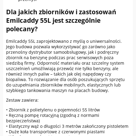
Dla jakich zbiorników i zastosowań
Emilcaddy 55L jest szczególnie
polecany?
Emilcaddy 55L zaprojektowano z myślą o uniwersalności.
Jego budowa pozwala wykorzystywać go zarówno jako
przenośny dystrybutor samoobsługowy, jak i podręczny
zbiornik na benzynę podczas prac serwisowych poza
siedzibą firmy. Odporność materiału oraz szczelny system
uszczelnień umożliwiają przewóz nie tylko benzyny, ale
również innych paliw – takich jak olej napędowy czy
biopaliwa. To rozwiązanie dla osób poszukujących sprzętu
do uzupełniania zbiorników mobilnych, elastycznych lub
szybkiego tankowania maszyn na placach budowy.
Zestaw zawiera:
• Zbiornik z polietylenu o pojemności 55 litrów
• Ręczną pompę rotacyjną (zgodną z normami
bezpieczeństwa)
• Elastyczny wąż o długości 3 metrów zakończony pistoletem
• Duże koła transportowe z czerwonymi piastami