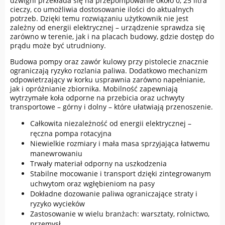
dźwigni przekłada się na przepompowanie około 0, 25 litra
cieczy, co umożliwia dostosowanie ilości do aktualnych
potrzeb. Dzięki temu rozwiązaniu użytkownik nie jest
zależny od energii elektrycznej – urządzenie sprawdza się
zarówno w terenie, jak i na placach budowy, gdzie dostęp do
prądu może być utrudniony.
Budowa pompy oraz zawór kulowy przy pistolecie znacznie
ograniczają ryzyko rozlania paliwa. Dodatkowo mechanizm
odpowietrzający w korku usprawnia zarówno napełnianie,
jak i opróżnianie zbiornika. Mobilność zapewniają
wytrzymałe koła odporne na przebicia oraz uchwyty
transportowe – górny i dolny – które ułatwiają przenoszenie.
Całkowita niezależność od energii elektrycznej –
ręczna pompa rotacyjna
Niewielkie rozmiary i mała masa sprzyjająca łatwemu
manewrowaniu
Trwały materiał odporny na uszkodzenia
Stabilne mocowanie i transport dzięki zintegrowanym
uchwytom oraz wgłębieniom na pasy
Dokładne dozowanie paliwa ograniczające straty i
ryzyko wycieków
Zastosowanie w wielu branżach: warsztaty, rolnictwo,
przemysł