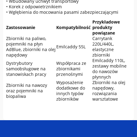
• Wbudowany uchwyt transportowy
• Korek z odpowietrznikiem
• Wgłębienia do mocowania pasami zabezpieczającymi
Przykładowe
Zastosowanie
Kompatybilność
produkty
powiązane
Zbiorniki na paliwo,
Carrytank
pojemniki na płyn
220L/440L,
Emilcaddy 55L
AdBlue, zbiorniki na olej
elastyczne
napędowy
zbiorniki
Emilcaddy 110L,
Dystrybutory
Współpraca ze
zestawy mobilne
samoobsługowe na
zbiornikami
do nawozów
stanowiskach pracy
przenośnymi
płynnych
Wyposażenie
Zbiorniki na olej
Zbiorniki na nawozy
dodatkowe do
napędowy,
oraz pojemniki na
innych typów
rozwiązania
biopaliwa
zbiorników
warsztatowe