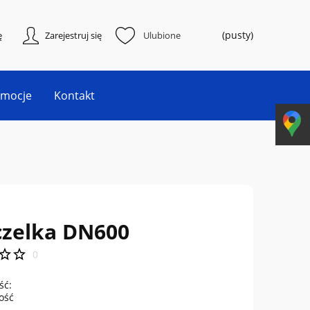
(pusty)
ę
Zarejestruj się
Ulubione
omocje
Kontakt
czelka DN600
0
ść:
lość