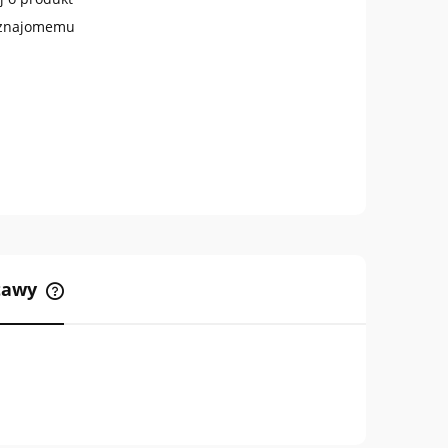
 znajomemu
stawy
Cena nie zawiera ewentualnych
kosztów płatności