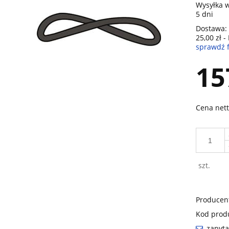
Wysyłka w
5 dni
Dostawa:
25,00 zł
-
sprawdź 
Cena nie zawiera ewentualnych ko
15
płatności
Cena nett
szt.
Producen
Kod prod
zapyta