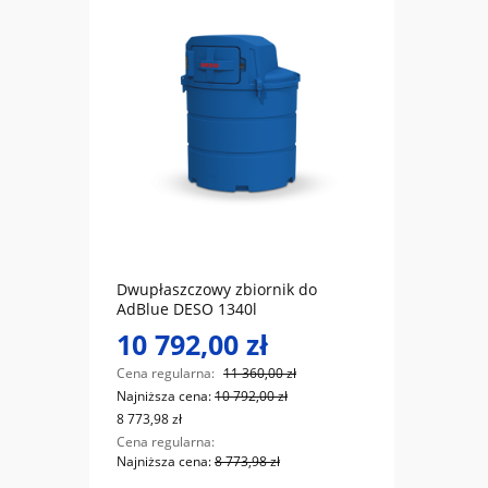
do koszyka
HDM
Dwupłaszczowy zbiornik do
ZBIO
AdBlue DESO 1340l
950L 
10 792,00 zł
5 7
Cena regularna:
11 360,00 zł
Cena r
Najniższa cena:
10 792,00 zł
Najniż
8 773,98 zł
4 699,1
Cena regularna:
Cena r
Najniższa cena:
8 773,98 zł
Najniż