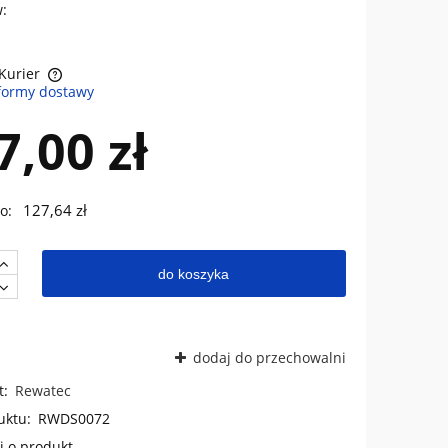
:
 Kurier
formy dostawy
sztów
7,00 zł
127,64 zł
o:
do koszyka
dodaj do przechowalni
t:
Rewatec
uktu:
RWDS0072
j o produkt