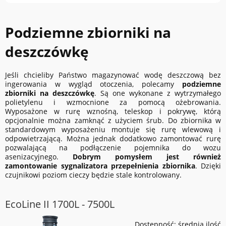
Podziemne zbiorniki na
deszczówkę
Jeśli chcieliby Państwo magazynować wodę deszczową bez
ingerowania w wygląd otoczenia, polecamy
podziemne
zbiorniki na deszczówkę
. Są one wykonane z wytrzymałego
polietylenu i wzmocnione za pomocą ożebrowania.
Wyposażone w rurę wznośną, teleskop i pokrywę, którą
opcjonalnie można zamknąć z użyciem śrub. Do zbiornika w
standardowym wyposażeniu montuje się rurę wlewową i
odpowietrzającą. Można jednak dodatkowo zamontować rurę
pozwalającą na podłączenie pojemnika do wozu
asenizacyjnego.
Dobrym pomysłem jest również
zamontowanie sygnalizatora przepełnienia zbiornika
. Dzięki
czujnikowi poziom cieczy będzie stale kontrolowany.
EcoLine II 1700L - 7500L
Dostępność:
średnia ilość