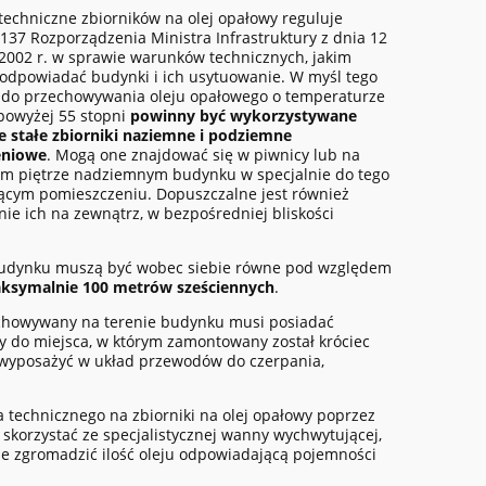
techniczne zbiorników na olej opałowy reguluje
 137 Rozporządzenia Ministra Infrastruktury z dnia 12
 2002 r. w sprawie warunków technicznych, jakim
odpowiadać budynki i ich usytuowanie. W myśl tego
 do przechowywania oleju opałowego o temperaturze
powyżej 55 stopni
powinny być wykorzystywane
e stałe zbiorniki naziemne i podziemne
eniowe
. Mogą one znajdować się w piwnicy lub na
ym piętrze nadziemnym budynku w specjalnie do tego
żącym pomieszczeniu. Dopuszczalne jest również
ie ich na zewnątrz, w bezpośredniej bliskości
.
dynku muszą być wobec siebie równe pod względem
aksymalnie 100 metrów sześciennych
.
zechowywany na terenie budynku musi posiadać
y do miejsca, w którym zamontowany został króciec
ży wyposażyć w układ przewodów do czerpania,
a technicznego na zbiorniki na olej opałowy poprzez
 skorzystać ze specjalistycznej wanny wychwytującej,
ie zgromadzić ilość oleju odpowiadającą pojemności