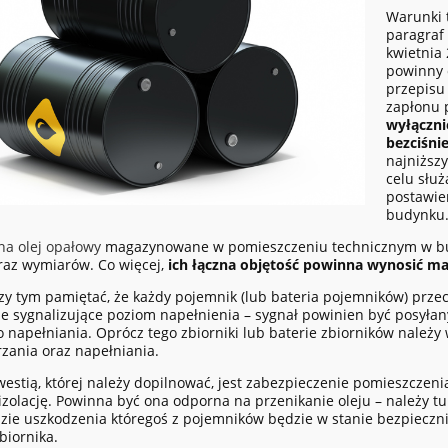
Warunki 
paragraf
kwietnia
powinny 
przepisu
zapłonu 
wyłączni
bezciśni
najniższ
celu słu
postawien
budynku
 na olej opałowy
magazynowane w pomieszczeniu technicznym w bu
az wymiarów. Co więcej,
ich łączna objętość powinna wynosić m
zy tym pamiętać, że każdy pojemnik (lub bateria pojemników) pr
e sygnalizujące poziom napełnienia – sygnał powinien być posyłan
o napełniania. Oprócz tego zbiorniki lub baterie zbiorników nale
zania oraz napełniania.
westią, której należy dopilnować, jest zabezpieczenie pomieszczeni
izolację. Powinna być ona odporna na przenikanie oleju – należy tu
azie uszkodzenia któregoś z pojemników będzie w stanie bezpieczn
biornika.