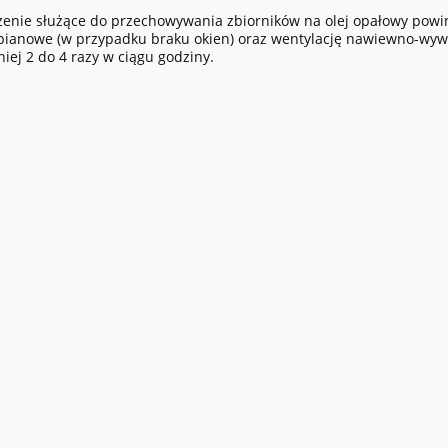
enie służące do przechowywania zbiorników na olej opałowy powi
pianowe (w przypadku braku okien) oraz wentylację nawiewno-wyw
iej 2 do 4 razy w ciągu godziny.
do koszyka
do koszyka
STORE 1200L
FuelMaster 5000L BH PRO
414,40 zł
29 741,40 zł
egularna:
14 268,00 zł
Cena regularna:
47 970,00 zł
sza cena:
11 414,40 zł
Najniższa cena:
26 691,00 zł
0 zł
24 180,00 zł
egularna:
Cena regularna: