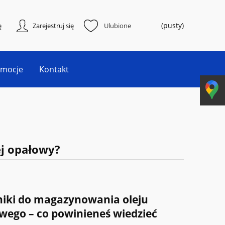
(pusty)
ę
Zarejestruj się
Ulubione
omocje
Kontakt
ej opałowy?
niki do magazynowania oleju
wego – co powinieneś wiedzieć