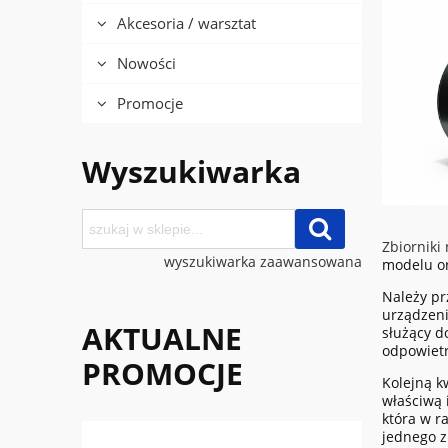
Akcesoria / warsztat
Nowości
Promocje
Wyszukiwarka
Zbiorniki
wyszukiwarka zaawansowana
modelu or
Należy pr
urządzeni
AKTUALNE
służący d
odpowietr
PROMOCJE
Kolejną k
właściwą 
która w r
jednego z