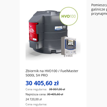
Pomieszcz
gaśnicze 
przynajmn
do koszyka
Zbiornik na HVO100 / FuelMaster
CHEM
5000L SH PRO
30 405,60 zł
11 
Cena regularna:
38 007,00 zł
Cena r
Najniższa cena:
30 405,60 zł
Najniż
24 720,00 zł
9 280,0
Cena regularna:
Cena r