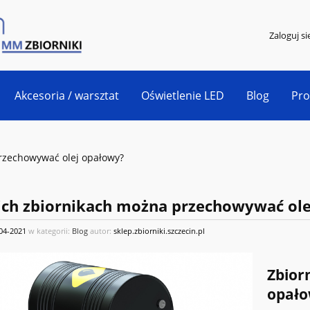
Zaloguj si
Akcesoria / warsztat
Oświetlenie LED
Blog
Pr
rzechowywać olej opałowy?
ich zbiornikach można przechowywać ol
04-2021
w kategorii:
Blog
autor:
sklep.zbiorniki.szczecin.pl
Zbior
opało