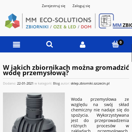
Zarejestruj się
Zaloguj się
W jakich zbiornikach można gromadzić
wodę przemysłową?
Dodano:
22-01-2021
w kategorii:
Blog
autor:
sklep.zbiorniki.szczecin.pl
Woda przemysłowa ze
względu na swój skład
chemiczny nie nadaje się do
spożycia. Wykorzystywana
jest do przeprowadzenia
różnych procesów w
zakładach przemysłowych.