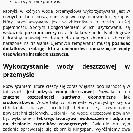
uchwyty transportowe.
Fabryki, w których woda przemysłowa wykorzystywana jest w
różnych celach, muszą mieć zapewniony odpowiedni jej zapas,
który przechowywany jest w zbiornikach o bardzo dużej
pojemności. Sporym udogodnieniem w ich użytkowaniu są
wskaźniki poziomu cieczy
oraz dodatkowe podesty obsługowe
i drabiny ułatwiające dostęp do danego zbiornika. Zbiorniki
narażone na działanie ujemnych temperatur muszą
posiadać
dodatkową izolację, która uniemożliwi zamarznięcie wody
oraz własną instalację grzewczą
.
Wykorzystanie wody deszczowej w
przemyśle
Rozwiązaniem, które cieszy się coraz większą popularnością w
fabrykach,
jest odzysk wody deszczowej
. Pozwala to na
znaczne oszczędności zarówno ekonomiczne jak
środowiskowe
. Wodę taką w przemyśle wykorzystuje się do
chłodzenia maszyn, produkcji betonu czy nawadniania
powierzchni zielonych.
Zbiorniki na wodę deszczową
powinny
być wykonane z
lekkiego tworzywa, wodoszczelne i odporne
na działanie czynników zewnętrznych
. Świetnie do tego
zadania sprawdzają się zbiorniki Kingspan. Wyróżniamy dwa