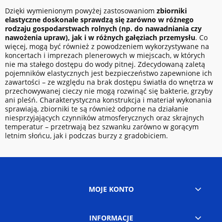
Dzięki wymienionym powyżej zastosowaniom
zbiorniki
elastyczne doskonale sprawdzą się zarówno w różnego
rodzaju gospodarstwach rolnych (np. do nawadniania czy
nawożenia upraw), jak i w różnych gałęziach przemysłu
. Co
więcej, mogą być również z powodzeniem wykorzystywane na
koncertach i imprezach plenerowych w miejscach, w których
nie ma stałego dostępu do wody pitnej. Zdecydowaną zaletą
pojemników elastycznych jest bezpieczeństwo zapewnione ich
zawartości – ze względu na brak dostępu światła do wnętrza w
przechowywanej cieczy nie mogą rozwinąć się bakterie, grzyby
ani pleśń. Charakterystyczna konstrukcja i materiał wykonania
sprawiają, zbiorniki te są również odporne na działanie
niesprzyjających czynników atmosferycznych oraz skrajnych
temperatur – przetrwają bez szwanku zarówno w gorącym
letnim słońcu, jak i podczas burzy z gradobiciem.
MOJE KONTO
INFORMACJE