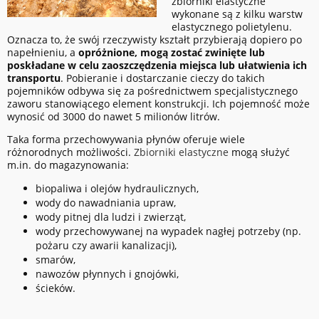
zbiorniki elastyczne
wykonane są z kilku warstw
elastycznego polietylenu.
Oznacza to, że swój rzeczywisty kształt przybierają dopiero po
napełnieniu, a
opróżnione, mogą zostać zwinięte lub
poskładane w celu zaoszczędzenia miejsca lub ułatwienia ich
transportu
. Pobieranie i dostarczanie cieczy do takich
pojemników odbywa się za pośrednictwem specjalistycznego
zaworu stanowiącego element konstrukcji. Ich pojemność może
wynosić od 3000 do nawet 5 milionów litrów.
Taka forma przechowywania płynów oferuje wiele
różnorodnych możliwości.
Zbiorniki elastyczne
mogą służyć
m.in. do magazynowania:
biopaliwa i olejów hydraulicznych,
wody do nawadniania upraw,
wody pitnej dla ludzi i zwierząt,
wody przechowywanej na wypadek nagłej potrzeby (np.
pożaru czy awarii kanalizacji),
smarów,
nawozów płynnych i gnojówki,
ścieków.